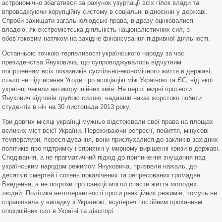
астрономічно збагатився за рахунок узурпації всіх гілок влади та
впроваджуючи корупційну систему в соціальні відносини у державі.
Спроби захищати загальнолюдські права, відразу оцінювалися
владою, як екстремістська діяльність націоналістичних сил, з
обов’язковим натяком на західне фінансування підривної діяльності.
Останньою точкою терпеливості українського народу за час
президенства Януковича, що супроводжувалось відчутним
погіршенням всіх показників суспільно-економічного життя в державі,
стало не підписання Угоди про асоціацію між Україною та ЄС, від якої
українці чекали антикорупційних змін. На перші мирні протести
Янукович відповів грубою силою, надавши наказ жорстоко побити
студентів в ніч на 30 листопада 2013 року.
Три довгих місяці українці мужньо відстоювали свої права на площах
великих міст всієї України. Переживаючи репресії, побиття, мінусові
температури, переслідування, вони прислухалися до закликів західних
політиків про підтримку і сприянні у мирному вирішенні кризи в державі.
Сподівання, а не прагматичний підхід до припинення знущання над
українським народом режимом Януковича, призвели нажаль, до
десятків смертей і сотень покалічених та репресованих громадян.
Введення, а не погрози про санкції могли спасти життя молодих
людей. Політика нетолерантності проти реакційних режимів, чомусь не
спрацювала у випадку з Україною, всупереч постійним проханням
опозиційних сил в Україні та діаспорі.