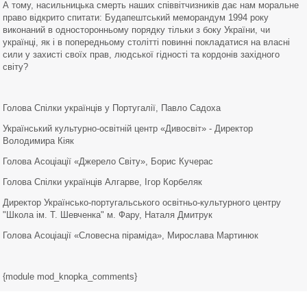
А тому, насильницька смерть наших співвітчизників дає нам моральне
право відкрито спитати: Будапештський меморандум 1994 року
виконаний в односторонньому порядку тільки з боку України, чи
українці, як і в попередньому столітті повинні покладатися на власні
сили у захисті своїх прав, людської гідності та кордонів західного
світу?
Голова Спілки українців у Португалії, Павло Садоха
Український культурно-освітній центр «Дивосвіт» - Директор
Володимира Кіяк
Голова Асоціації «Джерело Світу», Борис Кучерас
Голова Спілки українців Алгарве, Ігор Корбеляк
Директор Українсько-португальського освітньо-культурного центру
"Школа ім. Т. Шевченка" м. Фару, Наталя Дмитрук
Голова Асоціації «Словесна піраміда», Мирослава Мартинюк
{module mod_knopka_comments}