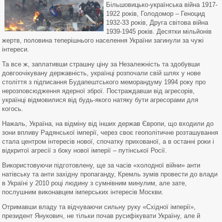
Більшовицько-українська війна 1917-
1922 років, Голодомор – Геноцид
1932-33 років, Друга світова війна
1939-1945 років. Десятки мільйонів
жертв, половина теперішнього населення України загинули за чужі
інтереси.
Та все ж, заплативши страшну ціну за Незалежність та здобувши
довгоочікувану державність, українці розпочали свій шлях у нове
століття з підписання Будапештського меморандуму 1994 року про
нерозповсюдження ядерної зброї. Постраждавши від агресорів,
українці відмовилися від будь-якого натяку бути агресорами для
когось.
Нажаль, Україна, на відміну від інших держав Європи, що входили до
зони впливу Радянської імперії, через своє геополітичне розташування
стала центром інтересів нової, спочатку прихованої, а в останні роки і
відкритої агресії з боку нової імперії – путінської Росії.
Використовуючи підготовлену, ще за часів «холодної війни» анти
натівську та анти західну пропаганду, Кремль зумів провести до влади
в Україні у 2010 році людину з сумнівним минулим, але зате,
послушним виконавцем імперських інтересів Москви.
Отримавши владу та відчуваючи сильну руку «Східної імперії»,
президент Янукович, не тільки почав русифікувати Україну, але й