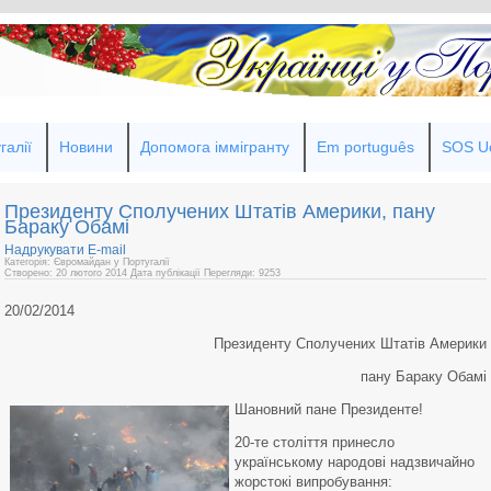
галії
Новини
Допомога іммігранту
Em português
SOS Uc
Президенту Сполучених Штатів Америки, пану
Бараку Обамі
Надрукувати
E-mail
Категорія: Євромайдан у Португалії
Створено: 20 лютого 2014
Дата публікації
Перегляди: 9253
20/02/2014
Президенту Сполучених Штатів Америки
пану Бараку Обамі
Шановний пане Президенте!
20-те століття принесло
українському народові надзвичайно
жорстокі випробування: