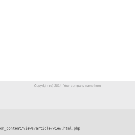
Copyright (c) 2014. Your company name here
om_content/views/article/view.html.php
