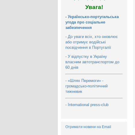
Увага!
-
Українсько-португальська
угода про соціальне
забезпечення
-
До уваги всіх, хто оновлює
або отримує водійські
посвідчення в Португалії
-
У відпустку в Україну
власним автотранспортом до
60 днів
-
«Шлях Перемоги» -
громадсько-політичний
тижневик
-
International press-club
Отримати новини на Email