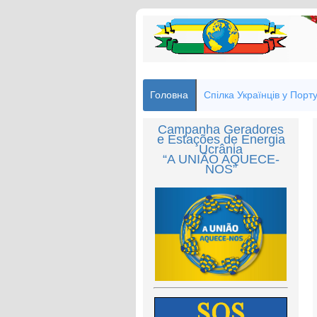
Головна
Спілка Українців у Порту
Campanha Geradores
e Estações de Energia
Ucrânia
“A UNIÃO AQUECE-
NOS”