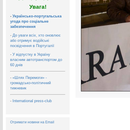
Увага!
-
Українсько-португальська
угода про соціальне
забезпечення
-
До уваги всіх, хто оновлює
або отримує водійські
посвідчення в Португалії
-
У відпустку в Україну
власним автотранспортом до
60 днів
-
«Шлях Перемоги» -
громадсько-політичний
тижневик
-
International press-club
Отримати новини на Email