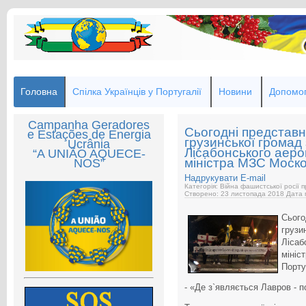
Головна
Спілка Українців у Португалії
Новини
Допомог
Campanha Geradores
Сьогодні представн
e Estações de Energia
грузинської громад
Ucrânia
Лісабонського аеро
“A UNIÃO AQUECE-
міністра МЗС Моско
NOS”
Надрукувати
E-mail
Категорія: Війна фашистської росії 
Створено: 23 листопада 2018
Дата 
Сьог
груз
Ліса
мініс
Порту
- «Де з`являється Лавров - п