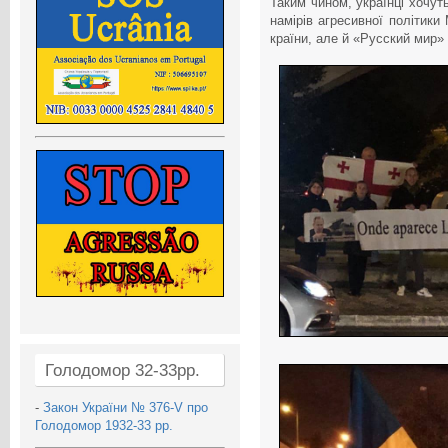
Таким чином, українці хочут
намірів агресивної політики 
країни, але й «Русский мир»
Голодомор 32-33рр.
-
Закон України № 376-V про
Голодомор 1932-33 рр.