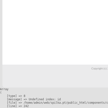
Copyright (c)
Array

(

    [type] => 8

    [message] => Undefined index: id

    [file] => /home/admin/web/spilka.pt/public_html/components/c
    [line] => 242
