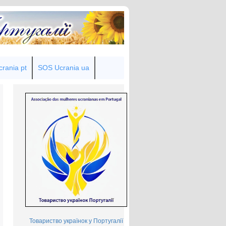
rania pt
SOS Ucrania ua
Товариство українок у Португалії