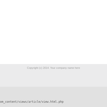
Copyright (c) 2014. Your company name here
om_content/views/article/view.html.php
