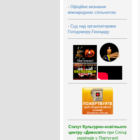
-
Офіційне визнання
міжнародною спільнотою
-
Суд над організаторами
Голодомору-Геноциду
Статут Культурно-освітнього
центру «Дивосвіт»
при Спілці
українців у Португалії