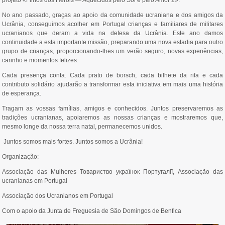
projeto «Filhos dos Heróis — Aquecidos pelo Sol e pelo Amor 2».
No ano passado, graças ao apoio da comunidade ucraniana e dos amigos da
Ucrânia, conseguimos acolher em Portugal crianças e familiares de militares
ucranianos que deram a vida na defesa da Ucrânia. Este ano damos
continuidade a esta importante missão, preparando uma nova estadia para outro
grupo de crianças, proporcionando-lhes um verão seguro, novas experiências,
carinho e momentos felizes.
Cada presença conta. Cada prato de borsch, cada bilhete da rifa e cada
contributo solidário ajudarão a transformar esta iniciativa em mais uma história
de esperança.
Tragam as vossas famílias, amigos e conhecidos. Juntos preservaremos as
tradições ucranianas, apoiaremos as nossas crianças e mostraremos que,
mesmo longe da nossa terra natal, permanecemos unidos.
Juntos somos mais fortes. Juntos somos a Ucrânia!
Organização:
Associação das Mulheres Товариство українок Португалії, Associação das
ucranianas em Portugal
Associação dos Ucranianos em Portugal
Com o apoio da Junta de Freguesia de São Domingos de Benfica