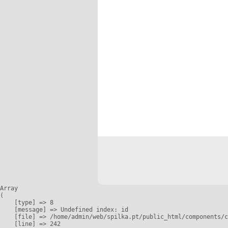
Array

(

    [type] => 8

    [message] => Undefined index: id

    [file] => /home/admin/web/spilka.pt/public_html/components/c
    [line] => 242
