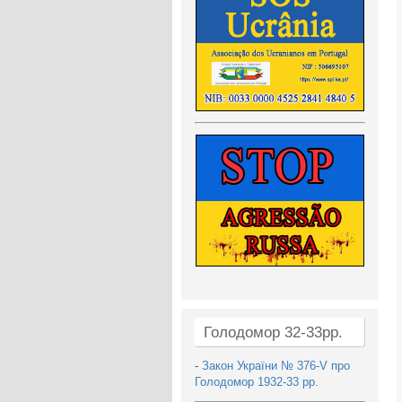
Голодомор 32-33рр.
-
Закон України № 376-V про
Голодомор 1932-33 рр.