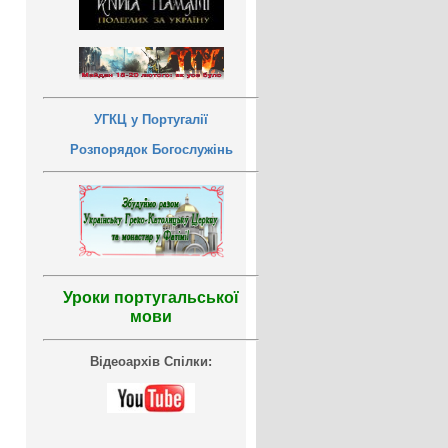
УГКЦ у Португалії
Розпорядок Богослужінь
Уроки португальської
мови
Відеоархів Спілки: