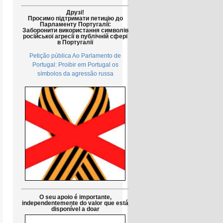
Друзі!
Просимо підтримати петицію до
Парламенту Португалії:
Заборонити використання символів
російської агресії в публічній сфері
в Португалії
Petição pública Ao Parlamento de
Portugal: Proibir em Portugal os
símbolos da agressão russa
O seu apoio é importante,
independentemente do valor que está
disponível a doar