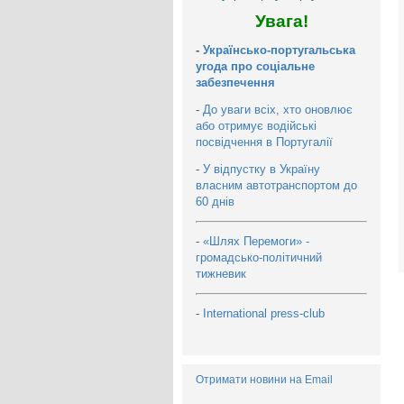
Увага!
-
Українсько-португальська
угода про соціальне
забезпечення
-
До уваги всіх, хто оновлює
або отримує водійські
посвідчення в Португалії
-
У відпустку в Україну
власним автотранспортом до
60 днів
-
«Шлях Перемоги» -
громадсько-політичний
тижневик
-
International press-club
Отримати новини на Email