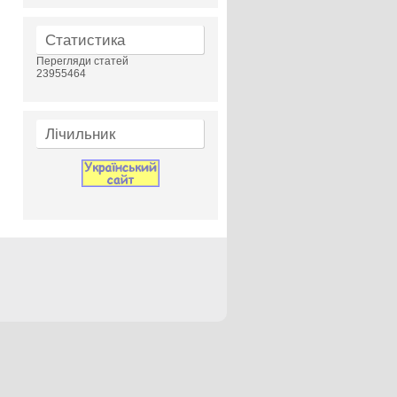
Статистика
Перегляди статей
23955464
Лічильник