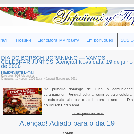
галії
Новини
Допомога іммігранту
Em português
SOS Uc
DIA DO BORSCH UCRANIANO — VAMOS
CELEBRAR JUNTOS! Atenção! Nova data: 19 de julho
de 2026
Надрукувати
E-mail
Категорія: SOS Ukrania pt
Створено: 19 червня 2026
Дата публікації
Перегляди: 2621
No primeiro domingo de julho, a comunidade
ucraniana em Portugal volta a reunir-se para celebrar
a festa mais saborosa e acolhedora do ano — o Dia
do Borsch Ucraniano!
5 de julho de 2026
Atenção! Adiado para o dia 19
15h00