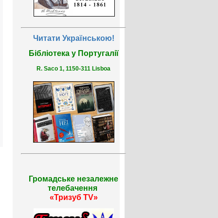
Читати Українською!
Бібліотека у Португалії
R. Saco 1, 1150-311 Lisboa
Громадське незалежне
телебачення
«Тризуб TV»