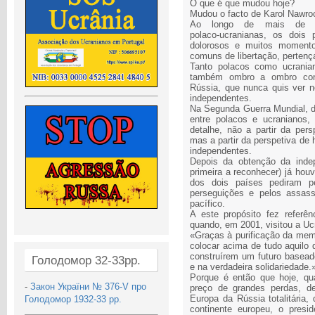
O que é que mudou hoje?
Mudou o facto de Karol Nawrock
Ao longo de mais de um
polaco‑ucranianas, os dois
dolorosos e muitos momento
comuns de libertação, pertença
Tanto polacos como ucrania
também ombro a ombro cont
Rússia, que nunca quis ver 
independentes.
Na Segunda Guerra Mundial, de
entre polacos e ucranianos,
detalhe, não a partir da pers
mas a partir da perspetiva de h
independentes.
Depois da obtenção da indep
primeira a reconhecer) já houv
dos dois países pediram 
perseguições e pelos assas
pacífico.
A este propósito fez referê
quando, em 2001, visitou a Uc
«Graças à purificação da memó
colocar acima de tudo aquilo 
construírem um futuro basead
Голодомор 32-33рр.
e na verdadeira solidariedade.
Porque é então que hoje, qu
-
Закон України № 376-V про
preço de grandes perdas, de
Europa da Rússia totalitária,
Голодомор 1932-33 рр.
continente europeu, o presi