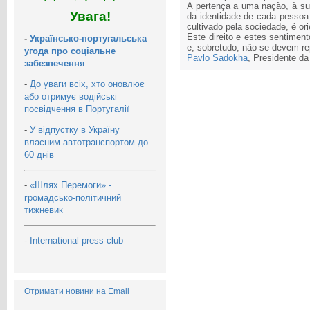
A pertença a uma nação, à sua
Увага!
da identidade de cada pessoa.
cultivado pela sociedade, é ori
Este direito e estes sentime
-
Українсько-португальська
e, sobretudo, não se devem re
угода про соціальне
Pavlo Sadokha
, Presidente d
забезпечення
-
До уваги всіх, хто оновлює
або отримує водійські
посвідчення в Португалії
-
У відпустку в Україну
власним автотранспортом до
60 днів
-
«Шлях Перемоги» -
громадсько-політичний
тижневик
-
International press-club
Отримати новини на Email