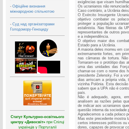
exigências que visam humilhar
-
Офіційне визнання
Os ucranianos não renunciarão
Caso contrário, a Ucrânia deixa
міжнародною спільнотою
O Exército Insurgente Ucran
objetivo combater os polac
proteger a população ucranian
-
Суд над організаторами
estalinista. Nas fileiras da
Голодомору-Геноциду
representantes de outros povo
e a independência.
O objetivo maior dos comba
Estado para a Ucrânia.
A maioria deles morreu em com
extremamente fortes, em pri
nas câmaras de tortura. Não
Tornaram‑se o protótipo das a
uma das unidades das Força
chamar‑se com o nome dos her
presidente Zelensky. Foi a vo
dias arriscam a própria vida
vizinha Polónia. Esta decisão
sabem que a UPA não é contra 
país.
Não é adequado, agora, em 
analisem as razões pelas qua
de indicar aos ucranianos q
questão interna da sociedade 
Agradecemos a cada polaco por
Статут Культурно-освітнього
Mas este precedente mostra ta
центру «Дивосвіт»
при Спілці
certos interesses políticos o
українців у Португалії
dores, capazes de provocar co