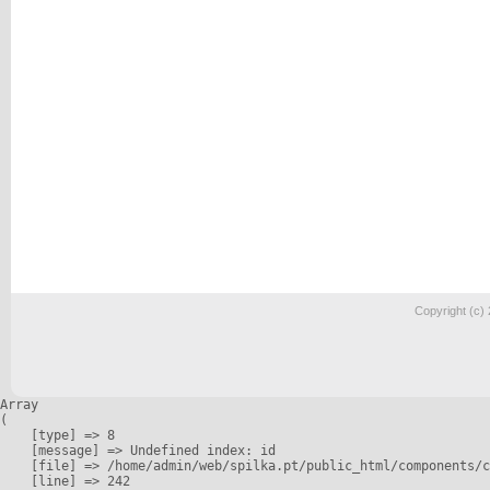
Copyright (c)
Array

(

    [type] => 8

    [message] => Undefined index: id

    [file] => /home/admin/web/spilka.pt/public_html/components/c
    [line] => 242
