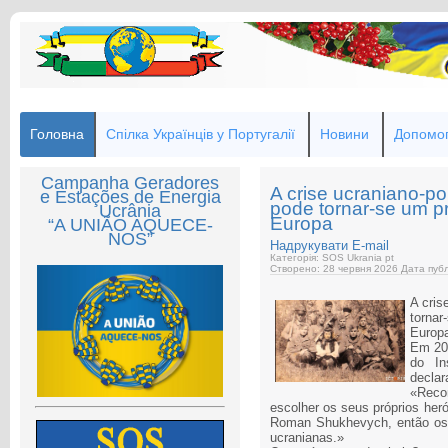
Головна
Спілка Українців у Португалії
Новини
Допомог
Campanha Geradores
A crise ucraniano‑p
e Estações de Energia
pode tornar‑se um pr
Ucrânia
Europa
“A UNIÃO AQUECE-
NOS”
Надрукувати
E-mail
Категорія: SOS Ukrania pt
Створено: 28 червня 2026
Дата публ
A cris
torna
Europ
Em 202
do In
declar
«Reco
escolher os seus próprios her
Roman Shukhevych, então os 
ucranianas.»