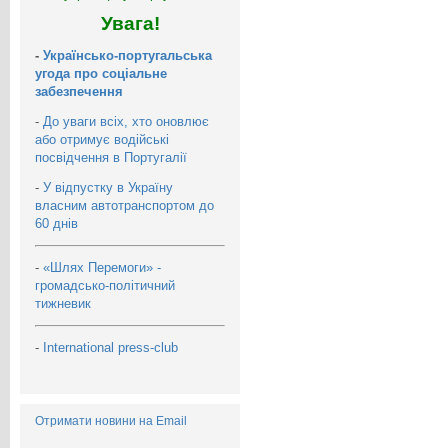
Увага!
-
Українсько-португальська
угода про соціальне
забезпечення
-
До уваги всіх, хто оновлює
або отримує водійські
посвідчення в Португалії
-
У відпустку в Україну
власним автотранспортом до
60 днів
-
«Шлях Перемоги» -
громадсько-політичний
тижневик
-
International press-club
Отримати новини на Email