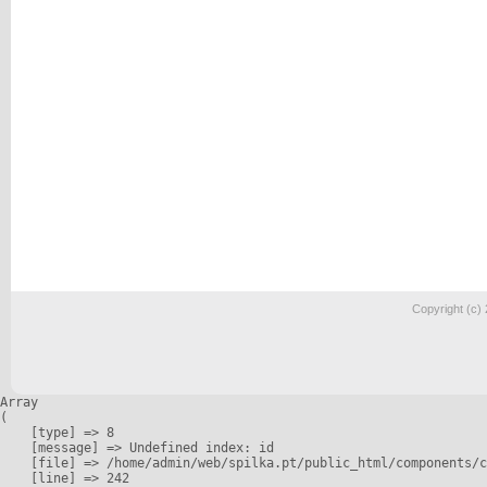
Copyright (c)
Array

(

    [type] => 8

    [message] => Undefined index: id

    [file] => /home/admin/web/spilka.pt/public_html/components/c
    [line] => 242
