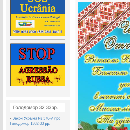
Голодомор 32-33рр.
-
Закон України № 376-V про
Голодомор 1932-33 рр.