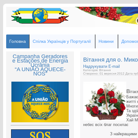
Головна
Спілка Українців у Португалії
Новини
Допомог
Campanha Geradores
Вітання для о. Мик
e Estações de Energia
Ucrânia
Надрукувати
E-mail
“A UNIÃO AQUECE-
Категорія: Вітання
NOS”
Створено: 01 вересня 2012
Дата пуб
В
іта
Бажає
житті
Многих
Та зд
Україн
Хай М
небес всіх благ посилає
З найкращими 