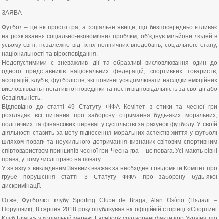
ЗАЯВА
Футбол – це не просто гра, а соціальне явище, що безпосередньо впливає
на розв’язання соціально-економічних проблем, об’єднує мільйони людей в
усьому світі, незалежно від їхніх політичних вподобань, соціального стану,
національності та віросповідання.
Недопустимими є зневажливі дії та образливі висловлювання один до
одного представників національних федерацій, спортивних товариств,
асоціацій, клубів, футболістів, які повинні усвідомлювати наслідки емоційних
висловлювань і негативної поведінки та нести відповідальність за свої дії або
бездіяльність.
Відповідно до статті 49 Статуту ФІФА Комітет з етики та чесної гри
розглядає всі питання про заборону отримання будь-яких моральних,
політичних та фінансових переваг у суспільстві за рахунок футболу. У своїй
діяльності ставить за мету піднесення моральних аспектів життя у футболі
шляхом поваги та неухильного дотримання визнаних світовим спортивним
співтовариством принципів чесної гри. Чесна гра – це повага. Усі мають рівні
права, у тому числі право на повагу.
У зв’язку з викладеним Заявник вважає за необхідне повідомити Комітет про
грубе порушення статті 3 Статуту ФІФА про заборону будь-якої
дискримінації.
Отже, Футболіст клубу Sporting Clube de Braga, Alan Osório (Надалі –
Порушник), 8 серпня 2018 року опублікував на офіційній сторінці «Спортинг
Клуб Брага» у соціальній мережі Facebook спотворені факти про Україну, що