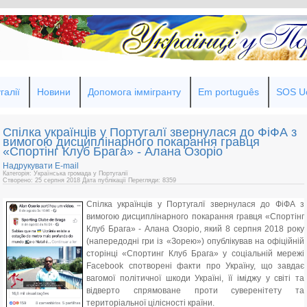
галії
Новини
Допомога іммігранту
Em português
SOS Uc
Спілка українців у Португалї звернулася до ФіФА з
вимогою дисциплінарного покарання гравця
«Спортінг Клуб Брага» - Алана Озоріо
Надрукувати
E-mail
Категорія: Українська громада у Португалії
Створено: 25 серпня 2018
Дата публікації
Перегляди: 8359
Спілка українців у Португалї звернулася до ФіФА з
вимогою дисциплінарного покарання гравця «Спортінг
Клуб Брага» - Алана Озоріо, який 8 серпня 2018 року
(напере
додні гри із «Зорею») опублікував на офіційній
сторінці «Спортинг Клуб Брага» у соціальній мережі
Facebook спотворені факти про Україну, що завдає
вагомої політичної шкоди Україні, її іміджу у світі та
відверто спрямоване проти суверенітету та
територіальної цілісності країни.