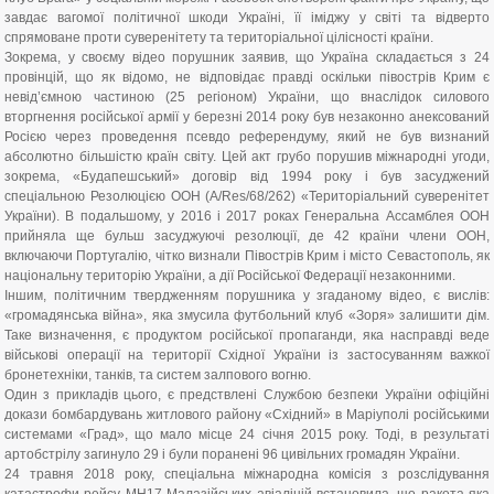
завдає вагомої політичної шкоди Україні, її іміджу у світі та відверто
спрямоване проти суверенітету та територіальної цілісності країни.
Зокрема, у своєму відео порушник заявив, що Україна складається з 24
провінцій, що як відомо, не відповідає правді оскільки півострів Крим є
невід’ємною частиною (25 регіоном) України, що внаслідок силового
вторгнення російської армії у березні 2014 року був незаконно анексований
Росією через проведення псевдо референдуму, який не був визнаний
абсолютно більшістю країн світу. Цей акт грубо порушив міжнародні угоди,
зокрема, «Будапешський» договір від 1994 року і був засуджений
спеціальною Резолюцією ООН (А/Res/68/262) «Територіальний суверенітет
України). В подальшому, у 2016 і 2017 роках Генеральна Ассамблея ООН
прийняла ще бульш засуджуючі резолюції, де 42 країни члени ООН,
включаючи Португалію, чітко визнали Півострів Крим і місто Севастополь, як
національну територію України, а дії Російської Федерації незаконними.
Іншим, політичним твердженням порушника у згаданому відео, є вислів:
«громадянська війна», яка змусила футбольний клуб «Зоря» залишити дім.
Таке визначення, є продуктом російської пропаганди, яка насправді веде
військові операції на території Східної України із застосуванням важкої
бронетехніки, танків, та систем залпового вогню.
Один з прикладів цього, є предствлені Службою безпеки України офіційні
докази бомбардувань житлового району «Східний» в Маріуполі російськими
системами «Град», що мало місце 24 січня 2015 року. Тоді, в результаті
артобстрілу загинуло 29 і були поранені 96 цивільних громадян України.
24 травня 2018 року, спеціальна міжнародна комісія з розслідування