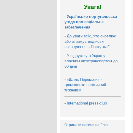
Увага!
-
Українсько-португальська
угода про соціальне
забезпечення
-
До уваги всіх, хто оновлює
або отримує водійські
посвідчення в Португалії
-
У відпустку в Україну
власним автотранспортом до
60 днів
-
«Шлях Перемоги» -
громадсько-політичний
тижневик
-
International press-club
Отримати новини на Email