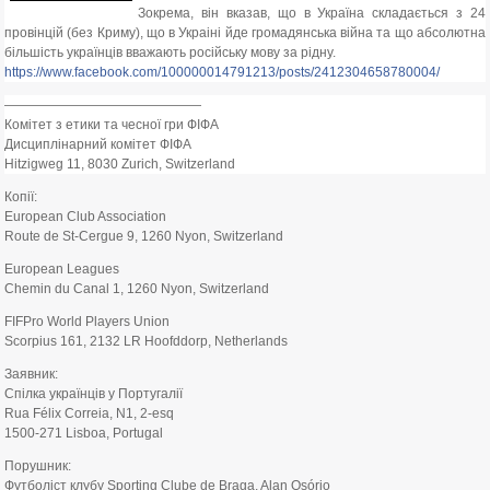
Зокрема, він вказав, що в Україна складається з 24
провінцій (без Криму), що в Украіні йде громадянська війна та що абсолютна
більшість українців вважають російську мову за рідну.
https://www.facebook.com/100000014791213/posts/2412304658780004/
———————————————
Комітет з етики та чесної гри ФІФА
Дисциплінарний комітет ФІФА
Hitzigweg 11, 8030 Zurich, Switzerland
Копії:
European Club Association
Route de St-Cergue 9, 1260 Nyon, Switzerland
European Leagues
Chemin du Canal 1, 1260 Nyon, Switzerland
FIFPro World Players Union
Scorpius 161, 2132 LR Hoofddorp, Netherlands
Заявник:
Спілка українців у Португалії
Rua Félix Correia, N1, 2-esq
1500-271 Lisboa, Portugal
Порушник:
Футболіст клубу Sporting Clube de Braga, Alan Osório