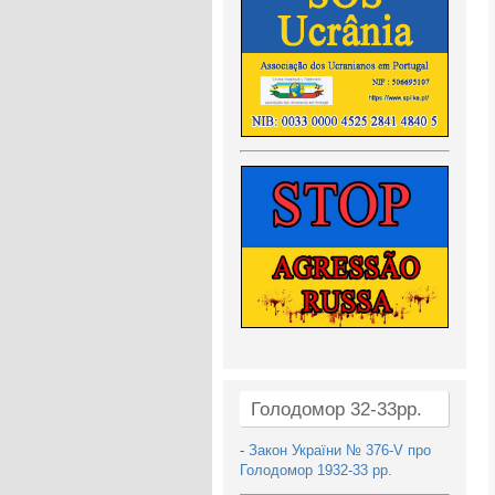
Голодомор 32-33рр.
-
Закон України № 376-V про
Голодомор 1932-33 рр.