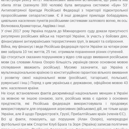
катастрофи рейсу МН17 Малазійських авіаліній встановила, що ракета яка
збила літак (загинуло 300 чоловік) була випущена системою «Бук» 53‘
Антиповітряної бригади Російської Федерації з території підконтрольної
проросійськими сепаратистами. Є й інші доведені приклади бобардувань
цивільних населених пунктів російськими системами залпового вогню, як ось:
Волноваха,Краматорськ, Авдіївка і інші.
У січні 2017 року Україна подала до Міжнародного суду докази присутності
регулярних російських військ на території України, їх участь у бойових діях,
фінансуванні антиукраїнських терористичних груп, їх вишкіл та озброєння.
Війна, яку фінансує і веде Російська федерація проти України за чотири роки
вже забрала 10 тис життів, 25 тис. отримали пораненння різних ступеней.
Що стосується сказаних порушником у відео слів щодо вживання російською
мови (за словами Алана Озоріо більшість українців своєю основною мовою
спілкування вважають російську). Мусимо зазначити, що Україна є
мультинаціональною країною із конституційною гарантією вільного вживання
і розвитку своєї національної мови (російської, татарської, польської,
румунської і інш.) Поряд з цим українська є державною, офіційною мовою 43
млн. населення країни.
Не існує встановлених фактів дискримінації національних меншин в Україні
за мовною чи іншою ознакою, зате, російська мова є однією з основних
предтекстів, які Російська федерація використовувала і продовжує
використовувати для оправдання агресивних (військових) дій, не тільки щодо
України, але й щодо Придністров’я, Грузії, Прибалтійських країн (членів ЄС).
Всі ці факти, показують, що порушник (Алан Озоріо), напередодні
футбольної гри між Спортінг Клуб Брага та Зоря (Україна) записав політичне