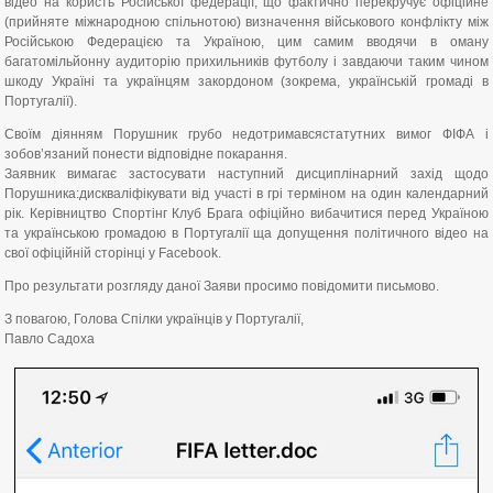
відео на користь Російської федерації, що фактично перекручує офіційне
(прийняте міжнародною спільнотою) визначення військового конфлікту між
Російською Федерацією та Україною, цим самим вводячи в оману
багатомільйонну аудиторію прихильників футболу і завдаючи таким чином
шкоду Україні та українцям закордоном (зокрема, українській громаді в
Португалії).
Своїм діянням Порушник грубо недотримавсястатутних вимог ФІФА і
зобов’язаний понести відповідне покарання.
Заявник вимагає застосувати наступний дисциплінарний захід щодо
Порушника:дискваліфікувати від участі в грі терміном на один календарний
рік. Керівництво Спортінг Клуб Брага офіційно вибачитися перед Україною
та українською громадою в Португалії ща допущення політичного відео на
свої офіційній сторінці у Facebook.
Про результати розгляду даної Заяви просимо повідомити письмово.
З повагою, Голова Спілки українців у Португалії,
Павло Садоха