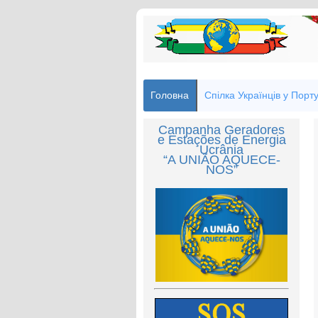
Головна
Спілка Українців у Порту
Campanha Geradores
e Estações de Energia
Ucrânia
“A UNIÃO AQUECE-
NOS”