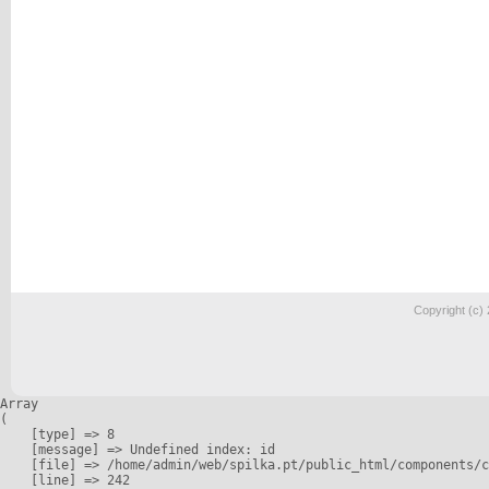
Copyright (c)
Array

(

    [type] => 8

    [message] => Undefined index: id

    [file] => /home/admin/web/spilka.pt/public_html/components/c
    [line] => 242
