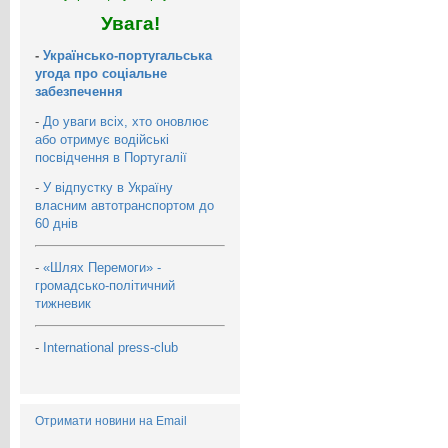
Увага!
-
Українсько-португальська
угода про соціальне
забезпечення
-
До уваги всіх, хто оновлює
або отримує водійські
посвідчення в Португалії
-
У відпустку в Україну
власним автотранспортом до
60 днів
-
«Шлях Перемоги» -
громадсько-політичний
тижневик
-
International press-club
Отримати новини на Email