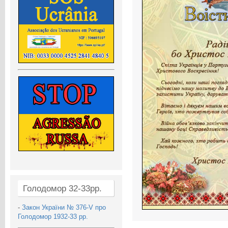
Голодомор 32-33рр.
-
Закон України № 376-V про
Голодомор 1932-33 рр.