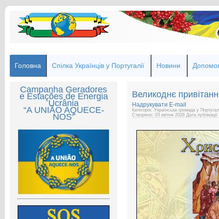
Головна
Спілка Українців у Португалії
Новини
Допомог
Campanha Geradores
Великоднє привітанн
e Estações de Energia
Ucrânia
Надрукувати
E-mail
“A UNIÃO AQUECE-
Категорія: Українська громада у Португал
NOS”
Створено: 03 квітня 2026
Дата публікації