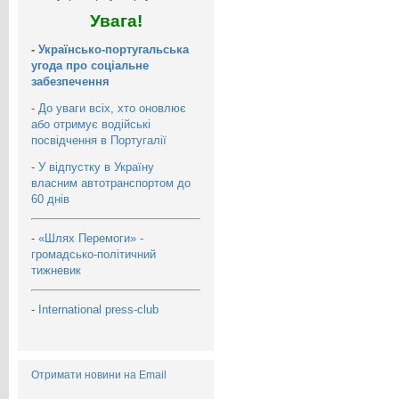
Увага!
-
Українсько-португальська
угода про соціальне
забезпечення
-
До уваги всіх, хто оновлює
або отримує водійські
посвідчення в Португалії
-
У відпустку в Україну
власним автотранспортом до
60 днів
-
«Шлях Перемоги» -
громадсько-політичний
тижневик
-
International press-club
Отримати новини на Email