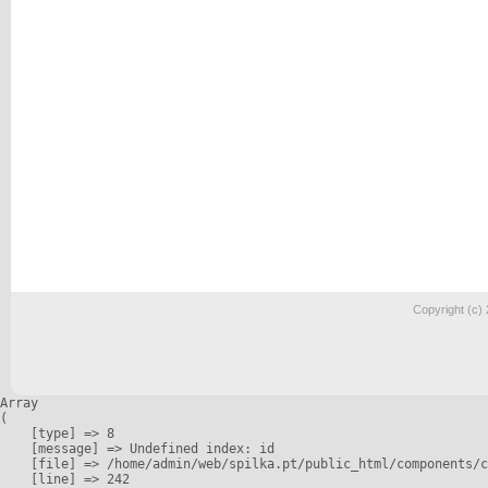
Copyright (c)
Array

(

    [type] => 8

    [message] => Undefined index: id

    [file] => /home/admin/web/spilka.pt/public_html/components/c
    [line] => 242
