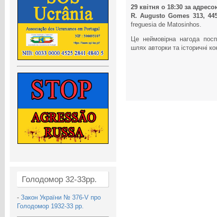
29 квітня о 18:30 за адресо
R. Augusto Gomes 313, 445
freguesia de Matosinhos.
Це неймовірна нагода посп
шлях авторки та історичні ко
Голодомор 32-33рр.
-
Закон України № 376-V про
Голодомор 1932-33 рр.