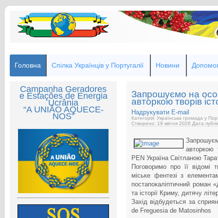
Головна
Спілка Українців у Португалії
Новини
Допомог
Campanha Geradores
Запрошуємо на особ
e Estações de Energia
авторкою творів іс
Ucrânia
“A UNIÃO AQUECE-
Надрукувати
E-mail
NOS”
Категорія: Українська громада у Пор
Створено: 19 квітня 2026
Дата публі
Запрошує
авторкою 
PEN Україна Світланою Тарато
Поговоримо про її відомі 
міське фентезі з елемента
постапокаліптичний роман «
та історії Криму, дитячу літе
Захід відбудеться за сприян
de Freguesia de Matosinhos