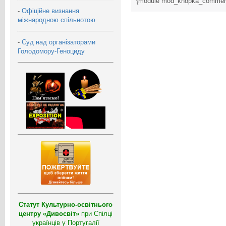
{module mod_knopka_commen
-
Офіційне визнання
міжнародною спільнотою
-
Суд над організаторами
Голодомору-Геноциду
Статут Культурно-освітнього
центру «Дивосвіт»
при Спілці
українців у Португалії