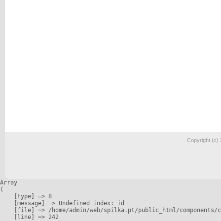
Copyright (c)
Array

(

    [type] => 8

    [message] => Undefined index: id

    [file] => /home/admin/web/spilka.pt/public_html/components/c
    [line] => 242
