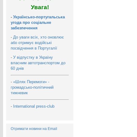
Увага!
-
Українсько-португальська
угода про соціальне
забезпечення
-
До уваги всіх, хто оновлює
або отримує водійські
посвідчення в Португалії
-
У відпустку в Україну
власним автотранспортом до
60 днів
-
«Шлях Перемоги» -
громадсько-політичний
тижневик
-
International press-club
Отримати новини на Email