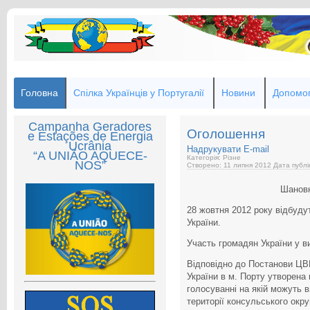
Головна
Спілка Українців у Португалії
Новини
Допомог
Campanha Geradores
Оголошення
e Estações de Energia
Ucrânia
Надрукувати
E-mail
“A UNIÃO AQUECE-
Категорія: Різне
NOS”
Створено: 11 липня 2012
Дата публі
Шановн
28 жовтня 2012 року відбуду
України.
Участь громадян України у в
Відповідно до Постанови ЦВК
України в м. Порту утворена
голосуванні на якій можуть 
території консульського окр