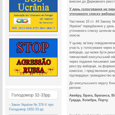
внесені до Державного реєст
У день голосування не пе
уточненого списку виборці
Частиною 10 ст. 44 Закону У
України” передбачено у день
уточненого списку шляхом в
описок.
У цьому зв’язку повідомляєм
участь у голосуванні через
виборців, що може бути реал
тимчасовий консульський обл
через подання письмової за
реєстру виборців, за форм
комісією, і пред’явлення док
підтверджує громадянство в
До консульського округу Кон
регіони:
Голодомор 32-33рр.
Авейру, Брага, Браганса, Ві
Гуарда, Коімбра, Порту.
-
Закон України № 376-V про
Голодомор 1932-33 рр.