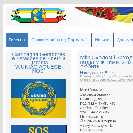
Головна
Спілка Українців у Португалії
Новини
Допомог
Campanha Geradores
Між Сходом і Заход
e Estações de Energia
поділ між тими, хто 
Ucrânia
любить
“A UNIÃO AQUECE-
NOS”
Надрукувати
E-mail
Категорія: УГКЦ Різдва Пресвятої Бо
Створено: 22 липня 2012
Дата публі
Між Сходом і
Заходом України
нема поділу, є
поділ між тими, хто
любить Україну і
хто її не любить.
Це сказав Бл.
Любомир в інтерв’ю
«5-му каналу». На
переконання