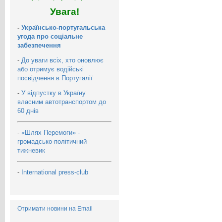
Увага!
-
Українсько-португальська
угода про соціальне
забезпечення
-
До уваги всіх, хто оновлює
або отримує водійські
посвідчення в Португалії
-
У відпустку в Україну
власним автотранспортом до
60 днів
-
«Шлях Перемоги» -
громадсько-політичний
тижневик
-
International press-club
Отримати новини на Email