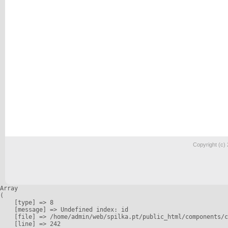
Copyright (c)
Array

(

    [type] => 8

    [message] => Undefined index: id

    [file] => /home/admin/web/spilka.pt/public_html/components/c
    [line] => 242
