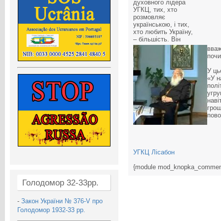
духовного лідера
УГКЦ, тих, хто
розмовляє
українською, і тих,
хто любить Україну,
– більшість. Він
вваж
почи
У ць
«У н
полі
угру
наві
грош
пово
УГКЦ Лісабон
{module mod_knopka_commen
Голодомор 32-33рр.
-
Закон України № 376-V про
Голодомор 1932-33 рр.