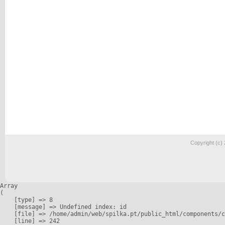
Copyright (c)
Array

(

    [type] => 8

    [message] => Undefined index: id

    [file] => /home/admin/web/spilka.pt/public_html/components/c
    [line] => 242
