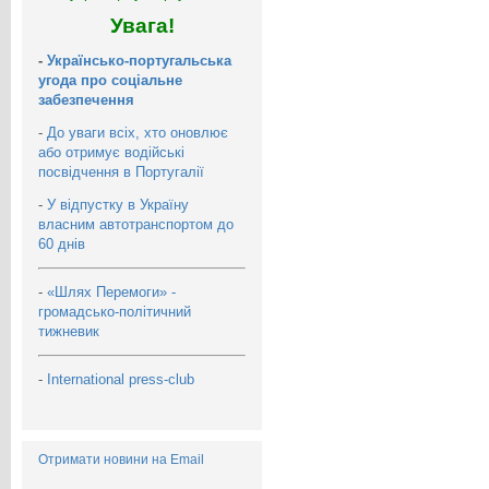
Увага!
-
Українсько-португальська
угода про соціальне
забезпечення
-
До уваги всіх, хто оновлює
або отримує водійські
посвідчення в Португалії
-
У відпустку в Україну
власним автотранспортом до
60 днів
-
«Шлях Перемоги» -
громадсько-політичний
тижневик
-
International press-club
Отримати новини на Email