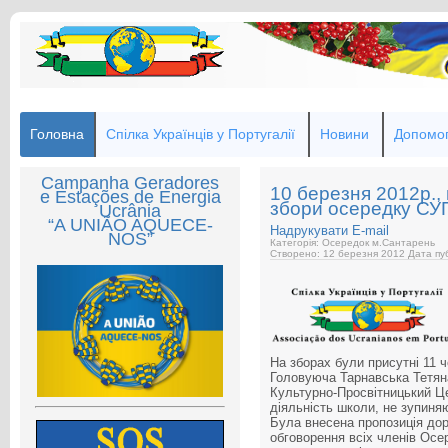
Головна
Спілка Українців у Португалії
Новини
Допомог
Campanha Geradores
10 березня 2012р., 
e Estações de Energia
збори осередку СУ
Ucrânia
“A UNIÃO AQUECE-
Надрукувати
E-mail
NOS”
Категорія: Осередок м.Сантарень
Створено: 12 березня 2012
Дата пуб
На зборах були присутні 11 ч
Головуюча Тарнавська Тетян
Культурно-Просвітницький Ц
діяльність школи, не зупиня
Була внесена пропозиція дор
обговорення всіх членів Осе