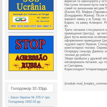
вересня та закінчувати у ос
Наступне питання було пов’я
сімей по визначним місцям П
(Балюк Ю), Мафра (Тарнавськ
(Бондаренко Жанна). Після г
варіанті замку у м.Тумар, п
Баркін, та замку Алморол. 
Ю.
Третє питання стосувалося орг
приміщення Центру), це пит
Далі була винесена особлива
оформлення приміщення Цент
чудової карти України, Спілці
комп’ютерної техніки. Окрем
Осередку сеньору Даніелу за
техніки до роботи.
Збори пройшли у дружній обс
обговоровали питання, що т
м.Сантарень.
Кореспондент Інтернетвида
{module mod_knopka_commen
Голодомор 32-33рр.
-
Закон України № 376-V про
Голодомор 1932-33 рр.