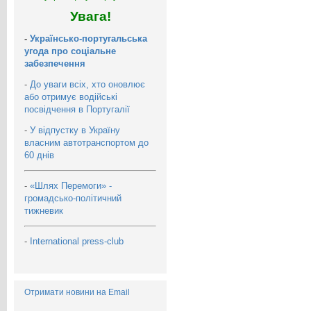
Увага!
-
Українсько-португальська
угода про соціальне
забезпечення
-
До уваги всіх, хто оновлює
або отримує водійські
посвідчення в Португалії
-
У відпустку в Україну
власним автотранспортом до
60 днів
-
«Шлях Перемоги» -
громадсько-політичний
тижневик
-
International press-club
Отримати новини на Email