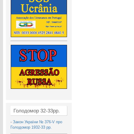
Голодомор 32-33рр.
-
Закон України № 376-V про
Голодомор 1932-33 рр.