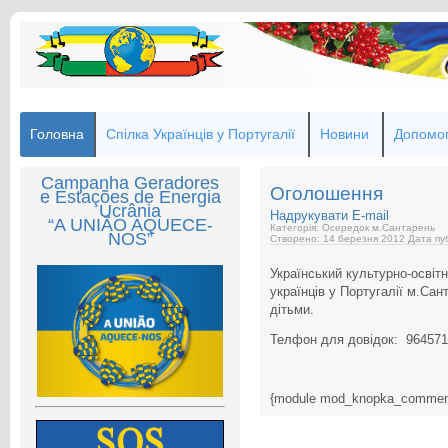
Головна
Спілка Українців у Португалії
Новини
Допомог
Campanha Geradores
Оголошення
e Estações de Energia
Ucrânia
Надрукувати
E-mail
“A UNIÃO AQUECE-
Категорія: Осередок м.Сантарень
NOS”
Створено: 14 березня 2012
Дата пуб
Український культурно-освіт
українців у Португалії м.Са
дітьми.
Телфон для довідок: 96457
{module mod_knopka_commen