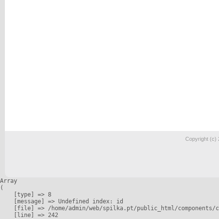
Copyright (c)
Array

(

    [type] => 8

    [message] => Undefined index: id

    [file] => /home/admin/web/spilka.pt/public_html/components/c
    [line] => 242
