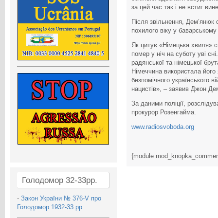
за цей час так і не встиг вин
Після звільнення, Дем’янюк
похилого віку у баварському
Як цитує «Німецька хвиля» с
помер у ніч на суботу уві сн
радянської та німецької бру
Німеччина використала його 
безпомічного українського в
нацистів», – заявив Джон Де
За даними поліції, розсліду
прокурор Розенгайма.
www.radiosvoboda.org
{module mod_knopka_commen
Голодомор 32-33рр.
-
Закон України № 376-V про
Голодомор 1932-33 рр.