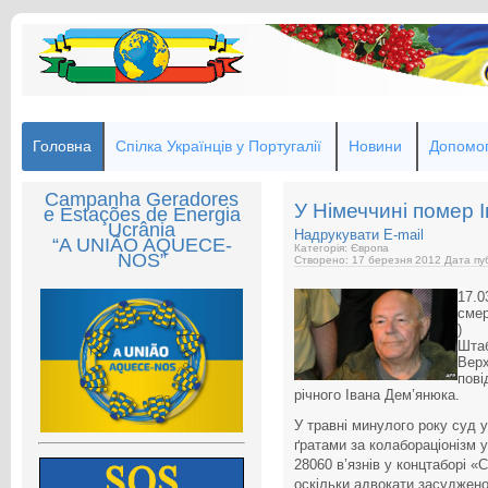
Головна
Спілка Українців у Португалії
Новини
Допомог
Campanha Geradores
У Німеччині помер 
e Estações de Energia
Ucrânia
Надрукувати
E-mail
“A UNIÃO AQUECE-
Категорія: Європа
NOS”
Створено: 17 березня 2012
Дата пуб
17.0
смер
)
Штаб
Верх
пові
річного Івана Дем’янюка.
У травні минулого року суд
ґратами за колабораціонізм у
28060 в’язнів у концтаборі «С
оскільки адвокати засуджено