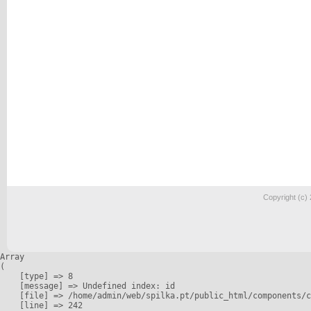
Copyright (c)
Array

(

    [type] => 8

    [message] => Undefined index: id

    [file] => /home/admin/web/spilka.pt/public_html/components/c
    [line] => 242
