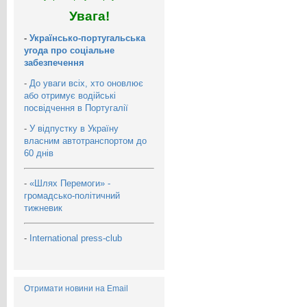
Увага!
-
Українсько-португальська
угода про соціальне
забезпечення
-
До уваги всіх, хто оновлює
або отримує водійські
посвідчення в Португалії
-
У відпустку в Україну
власним автотранспортом до
60 днів
-
«Шлях Перемоги» -
громадсько-політичний
тижневик
-
International press-club
Отримати новини на Email