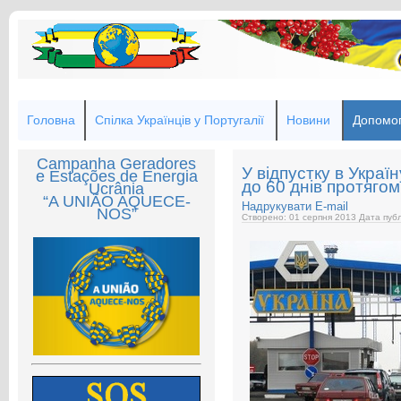
Головна
Спілка Українців у Португалії
Новини
Допомог
Campanha Geradores
У відпустку в Укра
e Estações de Energia
до 60 днів протяго
Ucrânia
“A UNIÃO AQUECE-
Надрукувати
E-mail
NOS”
Створено: 01 серпня 2013
Дата публ