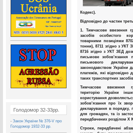
Кодекс).
Відповідно до частин третьо
1. Тимчасове ввезення г
засобів особистого ко
товарними позиціями 8702
тонни), 8711 згідно з УКТ 
8716 згідно з УКТ ЗЕД доз
письмове зобов’язання 
письмового декларув
законодавством України д
платежів, які відповідно 
таких транспортних засобів
Тимчасове ввезення г
територію України інши
користування дозволяється
зобов’язання про їх зво
декларування в порядку, 
Голодомор 32-33рр.
для громадян, та із засто
передбачених розділом X К
-
Закон України № 376-V про
Голодомор 1932-33 рр.
Строки, передбачені абз