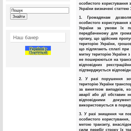
особистого користування з
України
визначені статтею 3
1. Громадянам дозволя
особистого користування з
України за умови їх п
передбаченому для грома
Наш банер
органу, що здійснив пропу
територію України, грошов
що підлягають сплаті при 
митну територію України з
не поширюються на транспо
відповідних реєстрацій
підтверджується відповід
2. У разі порушення зо
територію України транспо
за винятком випадків, к
аварії або дії обставин 
відповідними докуме
використовується в порядк
3. У разі знищення чи по
особистого користування, 
метою транзиту, внаслідок
сили перебіг строку їх тр