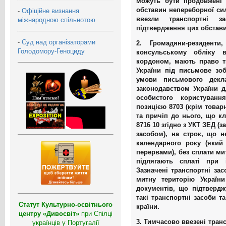
можуть бути продовжені 
обставин непереборної сил
-
Офіційне визнання
ввезли транспортні з
міжнародною спільнотою
підтвердження цих обставин
-
Суд над організаторами
2. Громадяни-резидент
Голодомору-Геноциду
консульському обліку в
кордоном, мають право т
України під письмове зо
умови письмового декл
законодавством України д
особистого користуван
позицією 8703 (крім товарн
та причіп до нього, що к
8716 10 згідно з УКТ ЗЕД (
засобом), на строк, що 
календарного року (який
перервами), без сплати ми
підлягають сплаті при і
Зазначені транспортні за
митну територію Україн
документів, що підтверд
такі транспортні засоби та
Статут Культурно-освітнього
країни.
центру «Дивосвіт»
при Спілці
3. Тимчасово ввезені тран
українців у Португалії