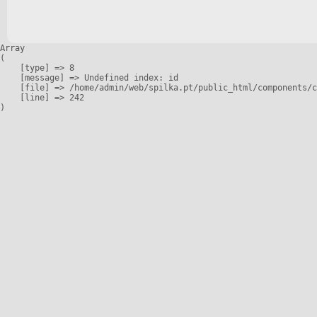
Array

(

    [type] => 8

    [message] => Undefined index: id

    [file] => /home/admin/web/spilka.pt/public_html/components/c
    [line] => 242
