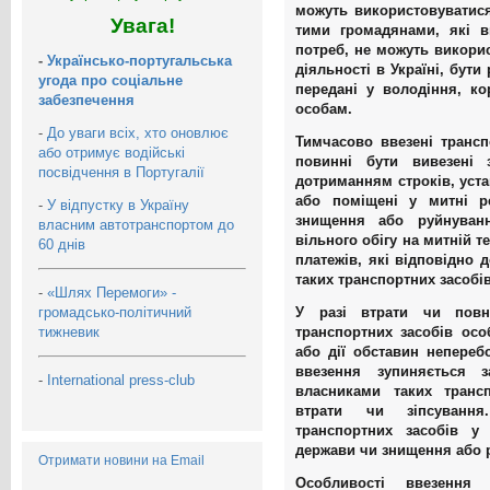
можуть використовуватися
Увага!
тими громадянами, які в
потреб, не можуть викори
-
Українсько-португальська
діяльності в Україні, бути
угода про соціальне
передані у володіння, к
забезпечення
особам.
-
До уваги всіх, хто оновлює
Тимчасово ввезені трансп
або отримує водійські
повинні бути вивезені 
посвідчення в Португалії
дотриманням строків, уста
або поміщені у митні р
-
У відпустку в Україну
знищення або руйнуван
власним автотранспортом до
вільного обігу на митній т
60 днів
платежів, які відповідно 
таких транспортних засобів
-
«Шлях Перемоги» -
громадсько-політичний
У разі втрати чи повн
тижневик
транспортних засобів осо
або дії обставин непереб
ввезення зупиняється 
-
International press-club
власниками таких трансп
втрати чи зіпсування
транспортних засобів 
держави чи знищення або 
Отримати новини на Email
Особливості ввезення 