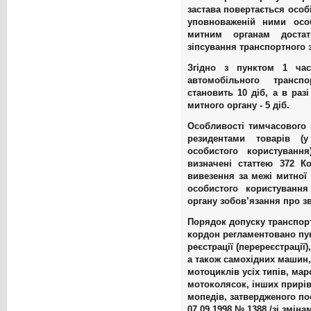
застава повертається особі
уповноваженій ними осо
митним органам достат
зіпсування транспортного 
Згідно з пунктом 1 час
автомобільного трансп
становить 10 діб, а в раз
митного органу - 5 діб.
Особливості тимчасового 
резидентами товарів (
особистого користування
визначені статтею 372 К
вивезення за межі митної 
особистого користуванн
органу зобов’язання про з
Порядок допуску транспортн
кордон регламентовано пу
реєстрації (перереєстрації)
а також самохідних машин,
мотоциклів усіх типів, мар
мотоколясок, інших прирів
мопедів, затвердженого по
07.09.1998 № 1388 /зі змінам