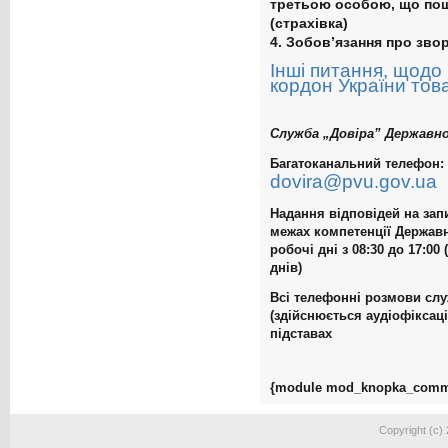
третьою особою, що пош
(страхівка)
4. Зобов’язання про зво
Інші питання, щодо
кордон України тов
Cлужба „Довіра”
Державно
Багатоканальний телефон
:
dovira@pvu.gov.ua
Надання відповідей на зап
межах компетенції Держав
робочі дні з 08:30 до 17:00
днів)
Всі телефонні розмови слу
(здійснюється аудіофіксаці
підставах
{module mod_knopka_comm
Copyright (c)