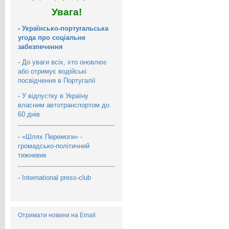
Увага!
-
Українсько-португальська
угода про соціальне
забезпечення
-
До уваги всіх, хто оновлює
або отримує водійські
посвідчення в Португалії
-
У відпустку в Україну
власним автотранспортом до
60 днів
-
«Шлях Перемоги» -
громадсько-політичний
тижневик
-
International press-club
Отримати новини на Email