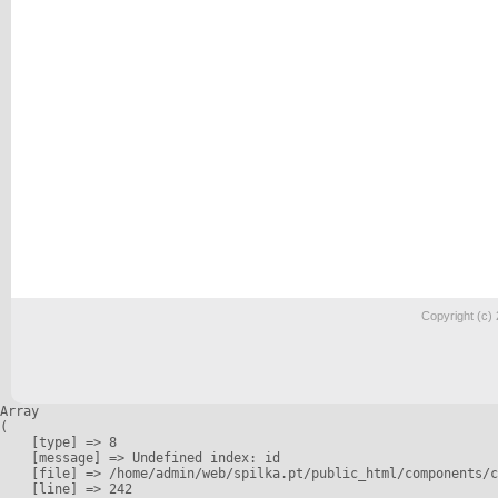
Copyright (c)
Array

(

    [type] => 8

    [message] => Undefined index: id

    [file] => /home/admin/web/spilka.pt/public_html/components/c
    [line] => 242
