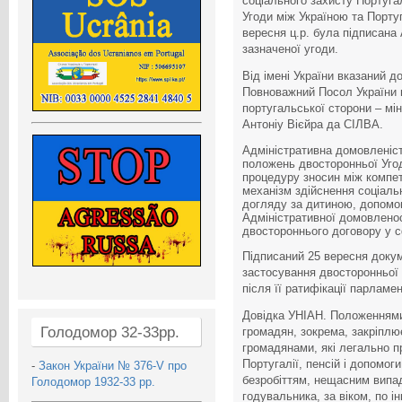
соціального захисту Португ
Угоди між Україною та Порту
вересня ц.р. була підписана
зазначеної угоди.
Від імені України вказаний д
Повноважний Посол України 
португальської сторони – мін
Антоніу Вієйра да СІЛВА.
Адміністративна домовленіс
положень двосторонньої Угод
процедуру зносин між компе
механізм здійснення соціаль
догляду за дитиною, допомог
Адміністративної домовлено
двостороннього договору у с
Підписаний 25 вересня доку
застосування двосторонньої 
після її ратифікації парлам
Довідка УНІАН. Положеннями
Голодомор 32-33рр.
громадян, зокрема, закріплю
громадянами, які легально п
Португалії, пенсій і допомог
-
Закон України № 376-V про
безробіттям, нещасним випад
Голодомор 1932-33 рр.
годувальника, за віком, по ін