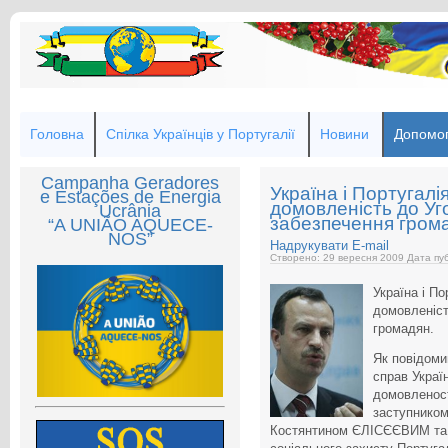
Головна
Спілка Українців у Португалії
Новини
Допомог
Campanha Geradores
Україна і Португалі
e Estações de Energia
домовленість до Уг
Ucrânia
забезпечення гром
“A UNIÃO AQUECE-
NOS”
Надрукувати
E-mail
Створено: 29 вересня 2009
Дата пуб
Україна і П
домовленіст
громадян.
Як повідоми
справ Укра
домовленост
заступником
Костянтином ЄЛІСЄЄВИМ та 