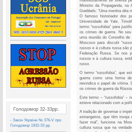
manifestamente se orienta pe
Ministro da Propaganda, na 
Goebbels: “Uma mentira dita m
O famoso historiador dos p
Universidade de Yale, Timo
termo “russofobia” para justif
os crimes de guerra. No seu
uma reunião do Conselho de
Moscovo para discutir “russo
russos e à cultura russa são p
Federação Russa. Se nos p
russos e à cultura russa, en
russo.
O termo “russofobia”, que es
guerra como uma forma de 
reivindica o papel de vítima. 
os crimes de guerra da Rússia
Este termo – “russofobia” – 
esteve relacionado com a polít
Голодомор 32-33рр.
A tradição de governar o impér
estrangeiros, que têm inveja
-
Закон України № 376-V про
fazer mal”, funciona na Mo
Голодомор 1932-33 рр.
cultura russa que na verdade