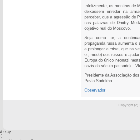
Infelizmente, as mentiras de 
deixassem enredar na arma
perceber, que a agressão de P
nas palavras de Dmitry Medv
objetivo real do Moscovo.
Seja como for, a continua
propaganda russa aumenta o so
a prolongar a crise, que na ve
e., medo) dos russos e ajudar
Europa do único neonazi nesta
nazis do século passado) – Vla
Presidente da Associação dos
Pavlo Sadokha
Observador
Copyright (c)
Array

(
