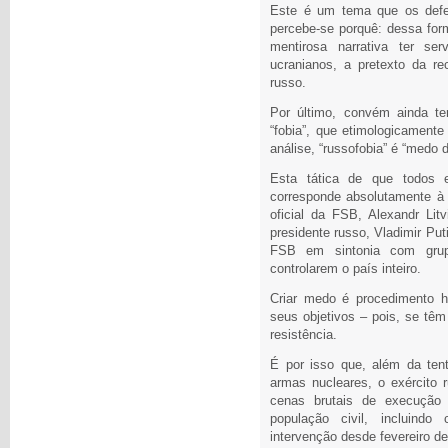
Este é um tema que os defen
percebe-se porquê: dessa for
mentirosa narrativa ter se
ucranianos, a pretexto da rec
russo.
Por último, convém ainda te
“fobia”, que etimologicament
análise, “russofobia” é “medo d
Esta tática de que todos 
corresponde absolutamente à 
oficial da FSB, Alexandr Li
presidente russo, Vladimir Pu
FSB em sintonia com grupo
controlarem o país inteiro.
Criar medo é procedimento h
seus objetivos – pois, se tê
resistência.
É por isso que, além da ten
armas nucleares, o exército 
cenas brutais de execução
população civil, incluind
intervenção desde fevereiro d