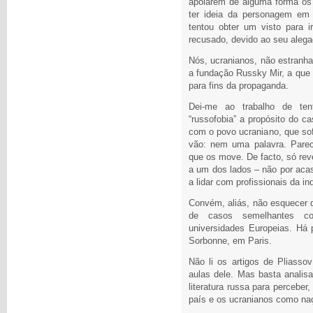
apoiarem de alguma forma os 
ter ideia da personagem em 
tentou obter um visto para i
recusado, devido ao seu aleg
Nós, ucranianos, não estranh
a fundação Russky Mir, a que P
para fins da propaganda.
Dei-me ao trabalho de ten
“russofobia” a propósito do c
com o povo ucraniano, que sof
vão: nem uma palavra. Parece
que os move. De facto, só rev
a um dos lados – não por aca
a lidar com profissionais da i
Convém, aliás, não esquecer q
de casos semelhantes c
universidades Europeias. Há
Sorbonne, em Paris.
Não li os artigos de Pliassov
aulas dele. Mas basta analisa
literatura russa para percebe
país e os ucranianos como na