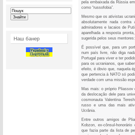
pela embaixada da Rússia em 
como “russofobia”.
Mesmo que os ativistas ucrani
absolutamente nada contra a
admiradores e lacaios de Puti
aparelhada a resposta pronta,
Наш банер
sugerida pelos seus mentores: 
É possível que, para um po
num país livre, não diga nada
Portugal para viver e ter pod
para os ucranianos, que sabem
efeito, é óbvio que, naquela é
que pertencia à NATO só pod
verdade com uma missão esp
Mas mais: o próprio Pliassov 
da deslocação dele para unive
cosmonauta Valentina Teresh
russo e uma das mais ativ
Ucrânia.
Entre outros amigos de Plia
Kobzon, ex-cônsul-honorário
que fazia parte da lista de 