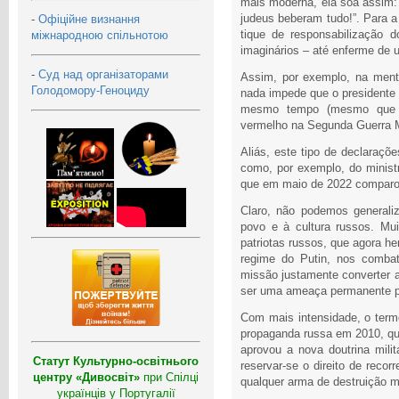
mais moderna, ela soa assim:
judeus beberam tudo!”. Para a
-
Офіційне визнання
tique de responsabilização 
міжнародною спільнотою
imaginários – até enferme de 
-
Суд над організаторами
Assim, por exemplo, na ment
Голодомору-Геноциду
nada impede que o presidente 
mesmo tempo (mesmo que o
vermelho na Segunda Guerra M
Aliás, este tipo de declaraçõe
como, por exemplo, do ministr
que em maio de 2022 comparou
Claro, não podemos generaliz
povo e à cultura russos. Mu
patriotas russos, que agora h
regime do Putin, nos combat
missão justamente converter 
ser uma ameaça permanente pa
Com mais intensidade, o term
propaganda russa em 2010, qu
aprovou a nova doutrina mili
Статут Культурно-освітнього
reservar-se o direito de reco
центру «Дивосвіт»
при Спілці
qualquer arma de destruição m
українців у Португалії