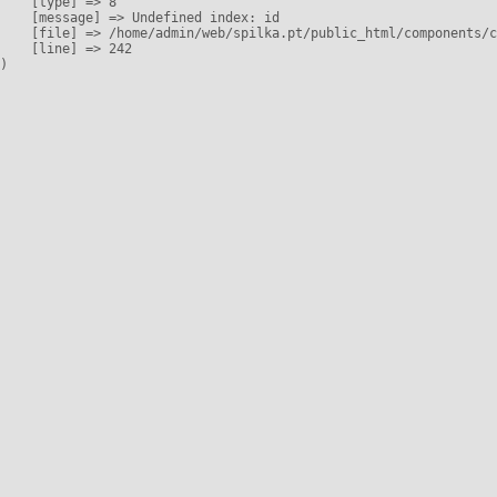
    [type] => 8

    [message] => Undefined index: id

    [file] => /home/admin/web/spilka.pt/public_html/components/c
    [line] => 242
