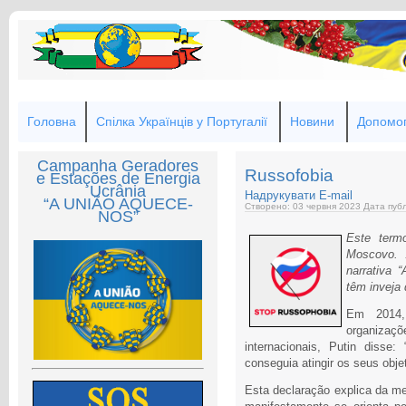
Головна
Спілка Українців у Португалії
Новини
Допомог
Campanha Geradores
Russofobia
e Estações de Energia
Ucrânia
Надрукувати
E-mail
“A UNIÃO AQUECE-
Створено: 03 червня 2023
Дата публ
NOS”
Este term
Moscovo. 
narrativa 
têm inveja
Em 2014,
organiza
internacionais, Putin disse
conseguia atingir os seus obje
Esta declaração explica da me