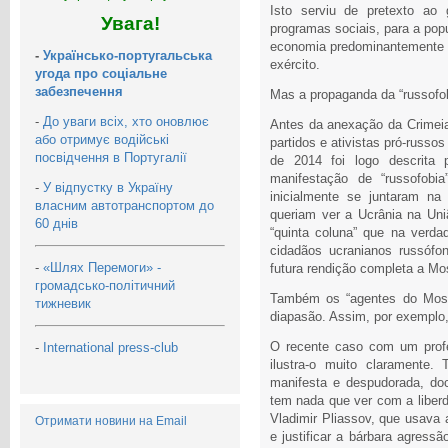
Isto serviu de pretexto ao 
Увага!
programas sociais, para a pop
economia predominantemente m
-
Українсько-португальська
exército.
угода про соціальне
забезпечення
Mas a propaganda da “russofob
-
До уваги всіх, хто оновлює
Antes da anexação da Crimeia
або отримує водійські
partidos e ativistas pró-russo
посвідчення в Португалії
de 2014 foi logo descrita
manifestação de “russofobi
-
У відпустку в Україну
inicialmente se juntaram n
власним автотранспортом до
queriam ver a Ucrânia na Uni
60 днів
“quinta coluna” que na verda
cidadãos ucranianos russófo
-
«Шлях Перемоги» -
futura rendição completa a M
громадсько-політичний
Também os “agentes do Mosc
тижневик
diapasão. Assim, por exemplo,
O recente caso com um profe
-
International press-club
ilustra-o muito claramente.
manifesta e despudorada, do
tem nada que ver com a liberd
Vladimir Pliassov, que usava 
Отримати новини на Email
e justificar a bárbara agress