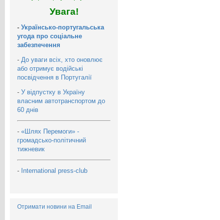
Увага!
-
Українсько-португальська
угода про соціальне
забезпечення
-
До уваги всіх, хто оновлює
або отримує водійські
посвідчення в Португалії
-
У відпустку в Україну
власним автотранспортом до
60 днів
-
«Шлях Перемоги» -
громадсько-політичний
тижневик
-
International press-club
Отримати новини на Email