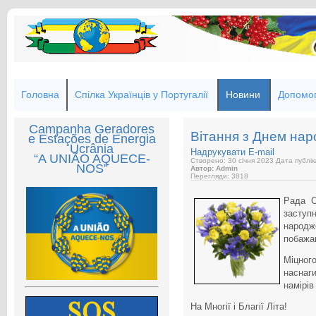
Головна
Спілка Українців у Португалії
Новини
Допомог
Campanha Geradores
Вітання з Днем нар
e Estações de Energia
Ucrânia
Надрукувати
E-mail
“A UNIÃO AQUECE-
Створено: 30 січня 2023
Дата публік
NOS”
Автор: Admin
Перегляди: 3818
Рада С
заступ
народ
побажа
Міцног
наснаг
намірів
На Многії і Благії Літа!