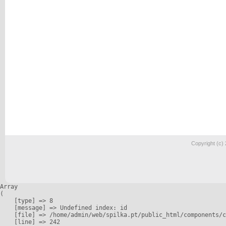
Copyright (c)
Array

(

    [type] => 8

    [message] => Undefined index: id

    [file] => /home/admin/web/spilka.pt/public_html/components/c
    [line] => 242
