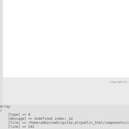
Copyright (c)
Array

(

    [type] => 8

    [message] => Undefined index: id

    [file] => /home/admin/web/spilka.pt/public_html/components/c
    [line] => 242
