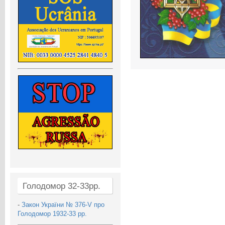
Голодомор 32-33рр.
-
Закон України № 376-V про
Голодомор 1932-33 рр.