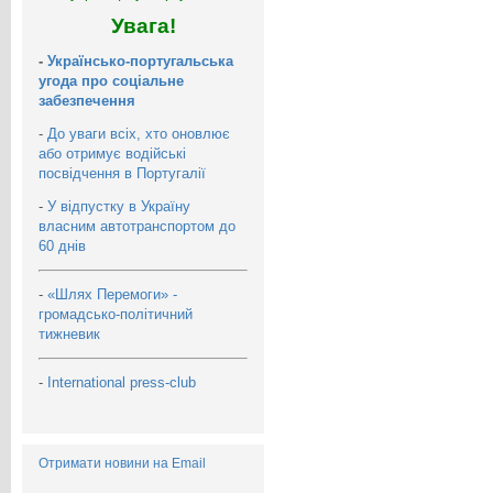
Увага!
-
Українсько-португальська
угода про соціальне
забезпечення
-
До уваги всіх, хто оновлює
або отримує водійські
посвідчення в Португалії
-
У відпустку в Україну
власним автотранспортом до
60 днів
-
«Шлях Перемоги» -
громадсько-політичний
тижневик
-
International press-club
Отримати новини на Email