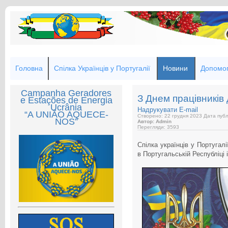
Головна
Спілка Українців у Португалії
Новини
Допомог
Campanha Geradores
З Днем працівників
e Estações de Energia
Ucrânia
Надрукувати
E-mail
“A UNIÃO AQUECE-
Створено: 22 грудня 2023
Дата публі
NOS”
Автор: Admin
Перегляди: 3593
Спілка українців у Португал
в Португальській Республіці