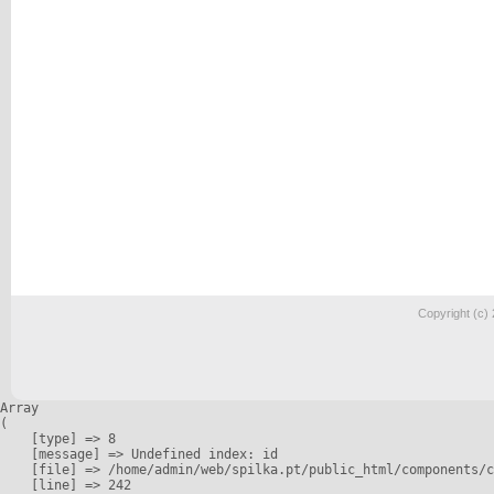
Copyright (c)
Array

(

    [type] => 8

    [message] => Undefined index: id

    [file] => /home/admin/web/spilka.pt/public_html/components/c
    [line] => 242
