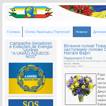
Головна
Спілка Українців у Португалії
Новини
Допомог
Campanha Geradores
Вітання голові Това
e Estações de Energia
заступнику голови С
Ucrânia
Наталі Варгі
“A UNIÃO AQUECE-
NOS”
Надрукувати
E-mail
Створено: 29 березня 2026
Дата пуб
Автор: Admin
Перегляди: 3497
Рада 
вітає
засту
Натал
Дяку
жерто
націо
Бажа