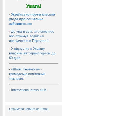
Увага!
-
Українсько-португальська
угода про соціальне
забезпечення
-
До уваги всіх, хто оновлює
або отримує водійські
посвідчення в Португалії
-
У відпустку в Україну
власним автотранспортом до
60 днів
-
«Шлях Перемоги» -
громадсько-політичний
тижневик
-
International press-club
Отримати новини на Email