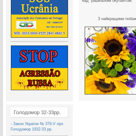
над рашизьким окупантом.
З найкращими побажа
Голодомор 32-33рр.
-
Закон України № 376-V про
Голодомор 1932-33 рр.