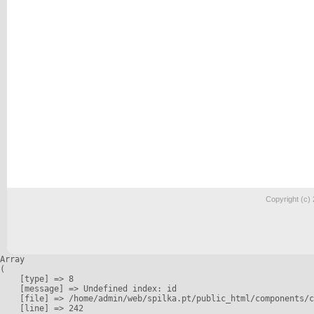
Copyright (c)
Array

(

    [type] => 8

    [message] => Undefined index: id

    [file] => /home/admin/web/spilka.pt/public_html/components/c
    [line] => 242
