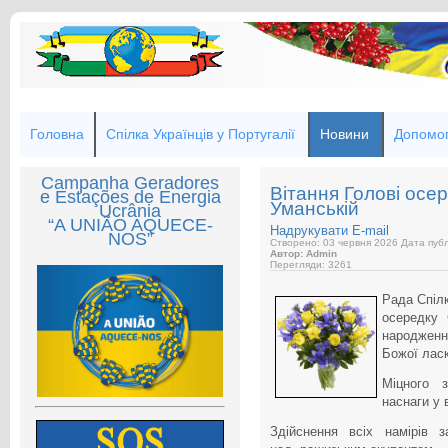
Головна
Спілка Українців у Португалії
Новини
Допомог
Campanha Geradores
Вітання Голові осер
e Estações de Energia
Уманській
Ucrânia
“A UNIÃO AQUECE-
Надрукувати
E-mail
NOS”
Створено: 03 червня 2026
Дата публ
Автор: Admin
Перегляди: 3261
Рада Спілк
осередку
народженн
Божої лас
Міцного з
наснаги у 
Здійснення всіх намірів 