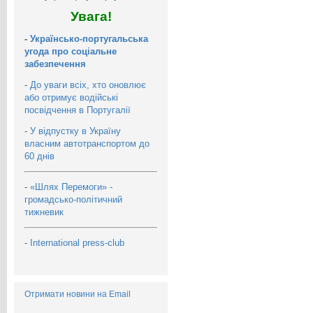
Увага!
-
Українсько-португальська
угода про соціальне
забезпечення
-
До уваги всіх, хто оновлює
або отримує водійські
посвідчення в Португалії
-
У відпустку в Україну
власним автотранспортом до
60 днів
-
«Шлях Перемоги» -
громадсько-політичний
тижневик
-
International press-club
Отримати новини на Email