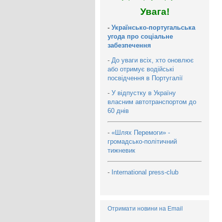
Увага!
-
Українсько-португальська
угода про соціальне
забезпечення
-
До уваги всіх, хто оновлює
або отримує водійські
посвідчення в Португалії
-
У відпустку в Україну
власним автотранспортом до
60 днів
-
«Шлях Перемоги» -
громадсько-політичний
тижневик
-
International press-club
Отримати новини на Email