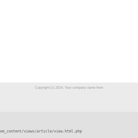
Copyright (c) 2014. Your company name here
om_content/views/article/view.html.php
