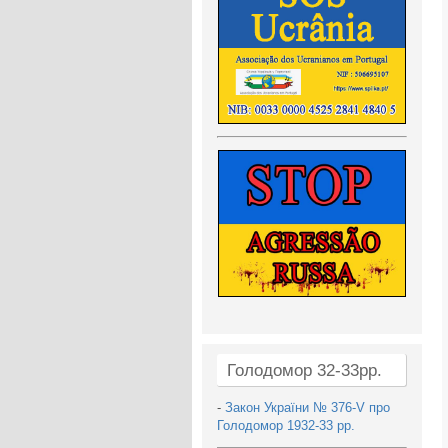
Голодомор 32-33рр.
-
Закон України № 376-V про
Голодомор 1932-33 рр.