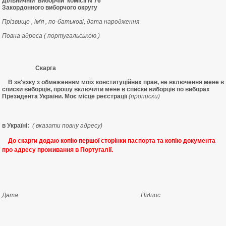
Дільничній виборчій комісії N 76
Закордонного виборчого округу
Прізвище , ім'я , по-батькові, дата народження
Повна адреса ( португальською )
Скарга
В зв'язку з обмеженням моїх конституційних прав, не включення мене в
списки виборців, прошу включити мене в списки виборців по виборах
Президента України. Моє місце реєстрації
(прописки)
в Україні:
( вказати повну адресу)
До скарги додаю копію першої сторінки паспорта та копію документа
про адресу проживання в Португалії.
Дата Підпис