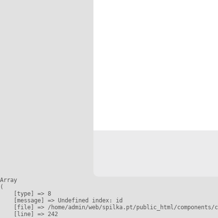
Array

(

    [type] => 8

    [message] => Undefined index: id

    [file] => /home/admin/web/spilka.pt/public_html/components/c
    [line] => 242
