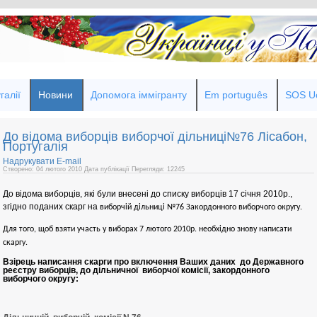
галії
Новини
Допомога іммігранту
Em português
SOS Uc
До відома виборців виборчої дільниці№76 Лісабон,
Португалія
Надрукувати
E-mail
Створено: 04 лютого 2010
Дата публікації
Перегляди: 12245
До відома виборців, які були внесені до списку виборців 17 січня 2010р.,
згідно поданих скарг на
виборчій дільниці №76 Закордонного
виборчого округу.
Для того, щоб взяти участь у виборах 7 лютого 2010р. необхідно знову написати
скаргу.
Взірець написання скарги про включення Ваших даних до Державного
реєстру виборців, до дільничної виборчої комісії, закордонного
виборчого округу: