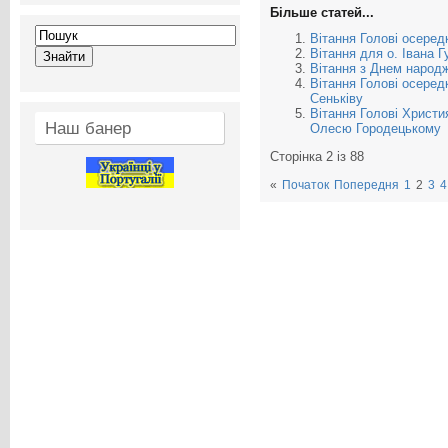
Більше статей...
Вітання Голові осеред
Вітання для о. Івана Г
Вітання з Днем народж
Вітання Голові осере
Сеньківу
Вітання Голові Христия
Наш банер
Олесю Городецькому
Сторінка 2 із 88
«
Початок
Попередня
1
2
3
4