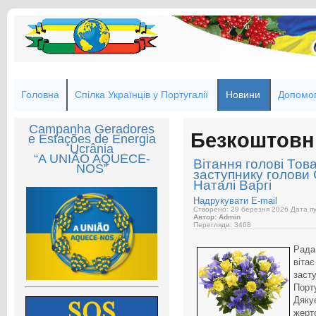
Головна
Спілка Українців у Португалії
Новини
Допомог
Campanha Geradores
Безкоштовн
e Estações de Energia
Ucrânia
“A UNIÃO AQUECE-
Вітання голові Тов
NOS”
заступнику голови С
Наталі Варгі
Надрукувати
E-mail
Створено: 29 березня 2026
Дата пу
Автор: Admin
Перегляди: 3468
Рада
віта
зас
Порт
Дяк
жерт