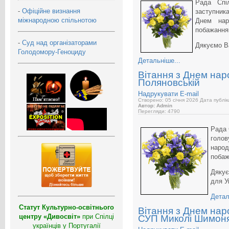
Рада Спіл
-
Офіційне визнання
заступник
міжнародною спільнотою
Днем нар
побажання
-
Суд над організаторами
Дякуємо В
Голодомору-Геноциду
Детальніше...
Вітання з Днем нар
Поляновській
Надрукувати
E-mail
Створено: 05 січня 2026
Дата публік
Автор: Admin
Перегляди: 4790
Рада 
голов
народ
побаж
Дякує
для У
Детал
Статут Культурно-освітнього
Вітання з Днем нар
центру «Дивосвіт»
при Спілці
СУП Миколі Шимон
українців у Португалії