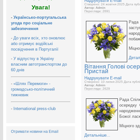
Надрукувати
E-mail
Створено: 24 жовтня 2025
Дата публ
Увага!
Автор: Admin
Перегляди: 2691
-
Українсько-португальська
Рада 
угода про соціальне
засту
забезпечення
наро
-
До уваги всіх, хто оновлює
побаж
або отримує водійські
Міцно
посвідчення в Португалії
Детал
-
У відпустку в Україну
власним автотранспортом до
Вітання Голові осе
60 днів
Пристай
Надрукувати
E-mail
Створено: 10 липня 2025
Дата публі
-
«Шлях Перемоги» -
Автор: Admin
громадсько-політичний
Перегляди: 2629
тижневик
Рада Спілк
осередку
-
International press-club
народженн
Божої лас
Міцного зд
Отримати новини на Email
Детальніше...