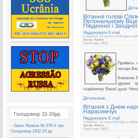
Дета
Вітання голові Спілк
Регіональному Віце
Південної і Західно
Надрукувати
E-mail
Створено: 02 лютого 2026
Дата публ
Автор: Admin
Перегляди: 3832
Прийміть 
нагоди Ва
Бажаємо В
дружні п
скарбничку Вашої душі. Нех
Детальніше...
Вітання з Днем нар
Нарасимчук
Голодомор 32-33рр.
Надрукувати
E-mail
Створено: 30 січня 2026
Дата публік
-
Закон України № 376-V про
Автор: Admin
Перегляди: 3852
Голодомор 1932-33 рр.