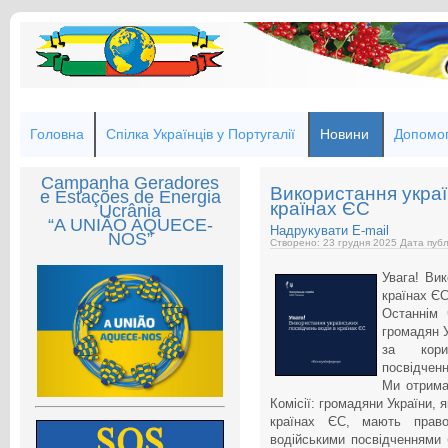
Головна
Спілка Українців у Португалії
Новини
Допомог
Campanha Geradores
Використання украї
e Estações de Energia
країнах ЄС
Ucrânia
“A UNIÃO AQUECE-
Надрукувати
E-mail
NOS”
Створено: 23 грудня 2025
Дата публ
Увага! Вик
країнах Є
Останнім 
громадян 
за корис
посвідченн
Ми отрима
Комісії: громадяни України,
країнах ЄС, мають право
водійськими посвідченнями 