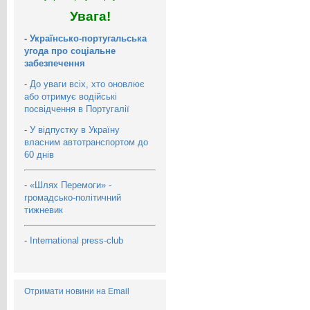
Увага!
-
Українсько-португальська
угода про соціальне
забезпечення
-
До уваги всіх, хто оновлює
або отримує водійські
посвідчення в Португалії
-
У відпустку в Україну
власним автотранспортом до
60 днів
-
«Шлях Перемоги» -
громадсько-політичний
тижневик
-
International press-club
Отримати новини на Email