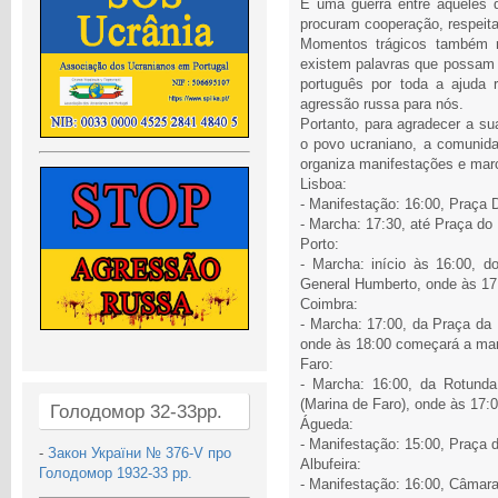
É uma guerra entre aqueles q
procuram cooperação, respeitan
Momentos trágicos também r
existem palavras que possam 
português por toda a ajuda 
agressão russa para nós.
Portanto, para agradecer a su
o povo ucraniano, a comunida
organiza manifestações e marc
Lisboa:
- Manifestação: 16:00, Praça 
- Marcha: 17:30, até Praça do
Porto:
- Marcha: início às 16:00, 
General Humberto, onde às 17
Coimbra:
- Marcha: 17:00, da Praça da 
onde às 18:00 começará a ma
Faro:
- Marcha: 16:00, da Rotund
(Marina de Faro), onde às 17
Голодомор 32-33рр.
Águeda:
- Manifestação: 15:00, Praça 
-
Закон України № 376-V про
Albufeira:
Голодомор 1932-33 рр.
- Manifestação: 16:00, Câmara