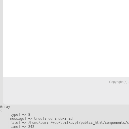
Copyright (c)
Array

(

    [type] => 8

    [message] => Undefined index: id

    [file] => /home/admin/web/spilka.pt/public_html/components/c
    [line] => 242
