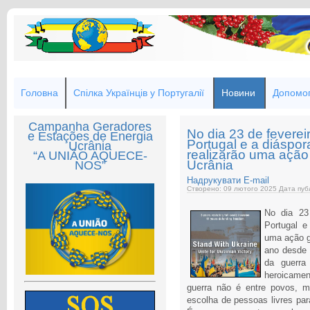
Головна
Спілка Українців у Португалії
Новини
Допомог
Campanha Geradores
No dia 23 de fevere
e Estações de Energia
Portugal e a diáspo
Ucrânia
realizarão uma ação
“A UNIÃO AQUECE-
Ucrânia
NOS”
Надрукувати
E-mail
Створено: 09 лютого 2025
Дата публ
No dia 23
Portugal e
uma ação g
ano desde 
da guerra
heroicame
guerra não é entre povos, ma
escolha de pessoas livres par