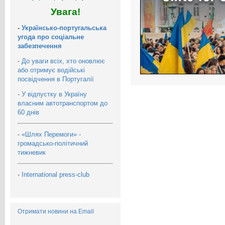
Увага!
-
Українсько-португальська
угода про соціальне
забезпечення
-
До уваги всіх, хто оновлює
або отримує водійські
посвідчення в Португалії
-
У відпустку в Україну
власним автотранспортом до
60 днів
-
«Шлях Перемоги» -
громадсько-політичний
тижневик
-
International press-club
Отримати новини на Email