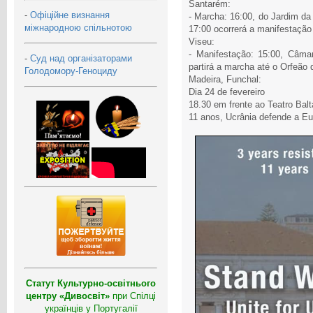
Santarém:
-
Офіційне визнання
- Marcha: 16:00, do Jardim da
міжнародною спільнотою
17:00 ocorrerá a manifestação
Viseu:
- Manifestação: 15:00, Câma
-
Суд над організаторами
partirá a marcha até o Orfeão 
Голодомору-Геноциду
Madeira, Funchal:
Dia 24 de fevereiro
18.30 em frente ao Teatro Balt
11 anos, Ucrânia defende a Eu
Статут Культурно-освітнього
центру «Дивосвіт»
при Спілці
українців у Португалії