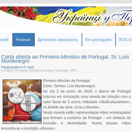
галії
Новини
Допомога іммігранту
Em português
SOS Uc
Carta aberta ao Primeiro-Ministro de Portugal, Sr. Luís
Montenegro
Надрукувати
E-mail
Створено: 04 червня 2026
Дата публікації
Перегляди: 3455
Primeiro-Ministro de Portugal.
Exmo. Senhor, Luís Montenegro!
No dia 2 de junho de 2026, o Banco de Portugal
colocou em circulação uma moeda de coleção com o
valor facial de 5 euros, intitulada «Multiculturalismo»,
no âmbito da série «Cria a Moeda».
Nesta moeda estão representadas mãos entrelaçadas
que formam o contorno de Portugal – um símbolo de
inclusão e diversidade. Numa dessas mãos
encontra‑se a inscrição «Rússia».