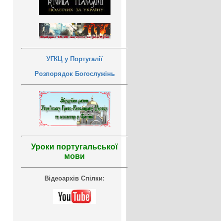
УГКЦ у Португалії
Розпорядок Богослужінь
Уроки португальської
мови
Відеоархів Спілки: