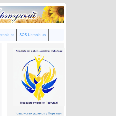
rania pt
SOS Ucrania ua
Товариство українок у Португалії