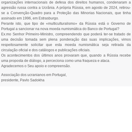
organizações internacionais de defesa dos direitos humanos, condenaram a
agressão russa contra a Ucrânia. A própria Rússia, em agosto de 2024, retirou-
se a Convenção‑Quadro para a Proteção das Minorias Nacionais, que tinha
assinado em 1996, em Estrasburgo.
Perante isto, que tipo de «multiculturalismo» da Rússia está o Governo de
Portugal a sancionar na nova moeda numismática do Banco de Portugal?
Ex.mo Senhor Primeiro-Ministro, compreendendo que poderá ter-se tratado de
uma decisão tomada sem plena ponderação das suas implicações, vimos
respeitosamente solicitar que esta moeda numismática seja retirada da
circulação oficial e dos catálogos e publicações oficiais.
Os acontecimentos dos últimos anos provaram que, quando a Rússia recebe
uma proposta de diálogo, a perceciona como uma fraqueza e ataca.
Agradecemos o Seu apoio e compreensão.
Associação dos ucranianos em Portugal,
presidente, Pavlo Sadokha