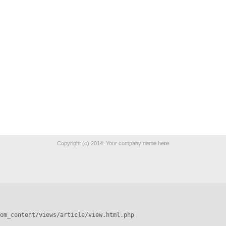
Copyright (c) 2014. Your company name here
om_content/views/article/view.html.php
