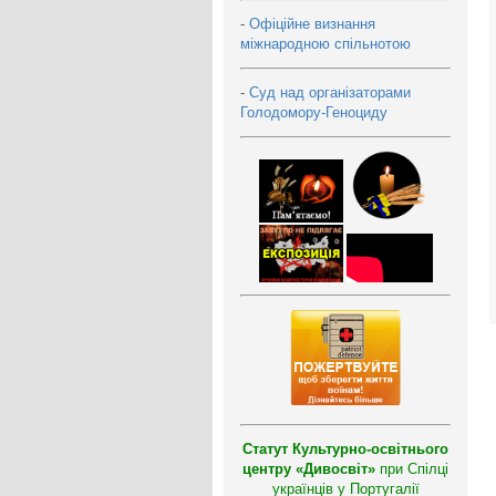
-
Офіційне визнання
міжнародною спільнотою
-
Суд над організаторами
Голодомору-Геноциду
Статут Культурно-освітнього
центру «Дивосвіт»
при Спілці
українців у Португалії