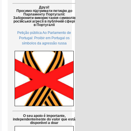
Друзі!
Просимо підтримати петицію до
Парламенту Португалії:
Заборонити використання символів
російської агресії в публічній сфері
в Португалії
Petição pública Ao Parlamento de
Portugal: Proibir em Portugal os
símbolos da agressão russa
O seu apoio é importante,
independentemente do valor que está
disponível a doar