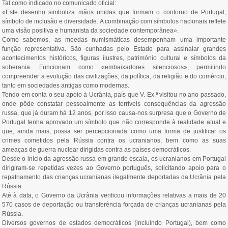
Tal como indicado no comunicado oficial:
«Este desenho simboliza mãos unidas que formam o contorno de Portugal,
símbolo de inclusão e diversidade. A combinação com símbolos nacionais reflete
uma visão positiva e humanista da sociedade contemporânea».
Como sabemos, as moedas numismáticas desempenham uma importante
função representativa. São cunhadas pelo Estado para assinalar grandes
acontecimentos históricos, figuras ilustres, património cultural e símbolos da
soberania. Funcionam como «embaixadores silenciosos», permitindo
compreender a evolução das civilizações, da política, da religião e do comércio,
tanto em sociedades antigas como modernas.
Tendo em conta o seu apoio à Ucrânia, país que V. Ex.ª visitou no ano passado,
onde pôde constatar pessoalmente as terríveis consequências da agressão
russa, que já duram há 12 anos, por isso causa-nos surpresa que o Governo de
Portugal tenha aprovado um símbolo que não corresponde à realidade atual e
que, ainda mais, possa ser percepcionada como uma forma de justificar os
crimes cometidos pela Rússia contra os ucranianos, bem como as suas
ameaças de guerra nuclear dirigidas contra as países democráticos.
Desde o início da agressão russa em grande escala, os ucranianos em Portugal
dirigiram-se repetidas vezes ao Governo português, solicitando apoio para o
repatriamento das crianças ucranianas ilegalmente deportadas da Ucrânia pela
Rússia.
Até à data, o Governo da Ucrânia verificou informações relativas a mais de 20
570 casos de deportação ou transferência forçada de crianças ucranianas pela
Rússia.
Diversos governos de estados democráticos (incluindo Portugal), bem como