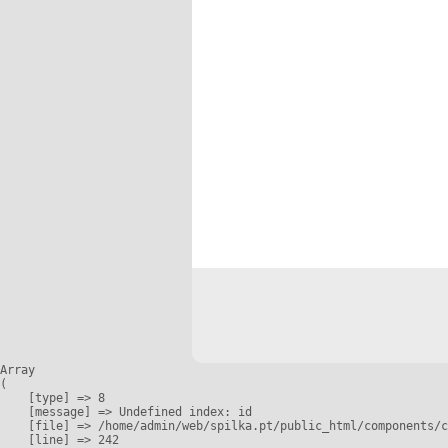
Array

(

    [type] => 8

    [message] => Undefined index: id

    [file] => /home/admin/web/spilka.pt/public_html/components/c
    [line] => 242
