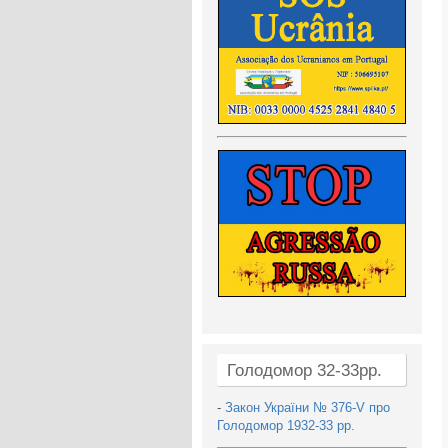
Голодомор 32-33рр.
-
Закон України № 376-V про
Голодомор 1932-33 рр.