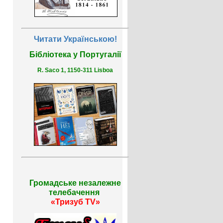
Читати Українською!
Бібліотека у Португалії
R. Saco 1, 1150-311 Lisboa
Громадське незалежне
телебачення
«Тризуб TV»