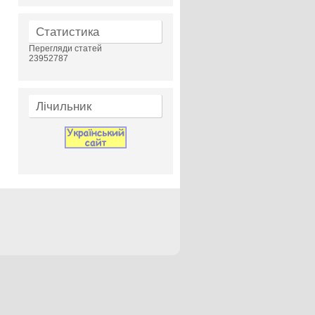
Статистика
Перегляди статей
23952787
Лічильник