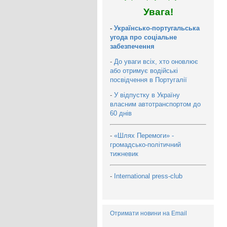
Увага!
-
Українсько-португальська
угода про соціальне
забезпечення
-
До уваги всіх, хто оновлює
або отримує водійські
посвідчення в Португалії
-
У відпустку в Україну
власним автотранспортом до
60 днів
-
«Шлях Перемоги» -
громадсько-політичний
тижневик
-
International press-club
Отримати новини на Email