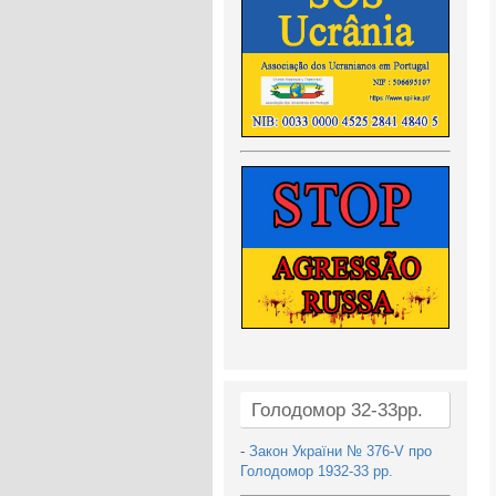
Голодомор 32-33рр.
-
Закон України № 376-V про
Голодомор 1932-33 рр.