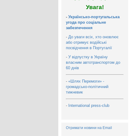
Увага!
-
Українсько-португальська
угода про соціальне
забезпечення
-
До уваги всіх, хто оновлює
або отримує водійські
посвідчення в Португалії
-
У відпустку в Україну
власним автотранспортом до
60 днів
-
«Шлях Перемоги» -
громадсько-політичний
тижневик
-
International press-club
Отримати новини на Email