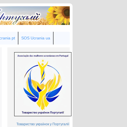
rania pt
SOS Ucrania ua
Товариство українок у Португалії