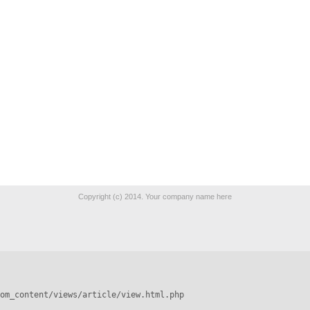
Copyright (c) 2014. Your company name here
om_content/views/article/view.html.php
