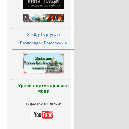
УГКЦ у Португалії
Розпорядок Богослужінь
Уроки португальської
мови
Відеоархів Спілки: