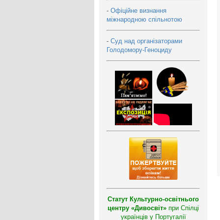
-
Офіційне визнання
міжнародною спільнотою
-
Суд над організаторами
Голодомору-Геноциду
Статут Культурно-освітнього
центру «Дивосвіт»
при Спілці
українців у Португалії