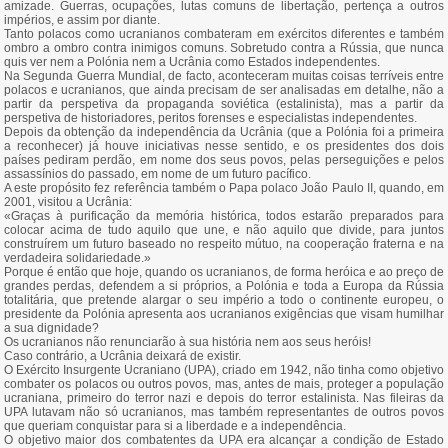
amizade. Guerras, ocupações, lutas comuns de libertação, pertença a outros
impérios, e assim por diante.
Tanto polacos como ucranianos combateram em exércitos diferentes e também
ombro a ombro contra inimigos comuns. Sobretudo contra a Rússia, que nunca
quis ver nem a Polónia nem a Ucrânia como Estados independentes.
Na Segunda Guerra Mundial, de facto, aconteceram muitas coisas terríveis entre
polacos e ucranianos, que ainda precisam de ser analisadas em detalhe, não a
partir da perspetiva da propaganda soviética (estalinista), mas a partir da
perspetiva de historiadores, peritos forenses e especialistas independentes.
Depois da obtenção da independência da Ucrânia (que a Polónia foi a primeira
a reconhecer) já houve iniciativas nesse sentido, e os presidentes dos dois
países pediram perdão, em nome dos seus povos, pelas perseguições e pelos
assassínios do passado, em nome de um futuro pacífico.
A este propósito fez referência também o Papa polaco João Paulo II, quando, em
2001, visitou a Ucrânia:
«Graças à purificação da memória histórica, todos estarão preparados para
colocar acima de tudo aquilo que une, e não aquilo que divide, para juntos
construírem um futuro baseado no respeito mútuo, na cooperação fraterna e na
verdadeira solidariedade.»
Porque é então que hoje, quando os ucranianos, de forma heróica e ao preço de
grandes perdas, defendem a si próprios, a Polónia e toda a Europa da Rússia
totalitária, que pretende alargar o seu império a todo o continente europeu, o
presidente da Polónia apresenta aos ucranianos exigências que visam humilhar
a sua dignidade?
Os ucranianos não renunciarão à sua história nem aos seus heróis!
Caso contrário, a Ucrânia deixará de existir.
O Exército Insurgente Ucraniano (UPA), criado em 1942, não tinha como objetivo
combater os polacos ou outros povos, mas, antes de mais, proteger a população
ucraniana, primeiro do terror nazi e depois do terror estalinista. Nas fileiras da
UPA lutavam não só ucranianos, mas também representantes de outros povos
que queriam conquistar para si a liberdade e a independência.
O objetivo maior dos combatentes da UPA era alcançar a condição de Estado