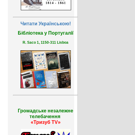
Читати Українською!
Бібліотека у Португалії
R. Saco 1, 1150-311 Lisboa
Громадське незалежне
телебачення
«Тризуб TV»