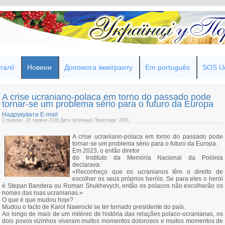
галії
Новини
Допомога іммігранту
Em português
SOS Uc
A crise ucraniano‑polaca em torno do passado pode
tornar‑se um problema sério para o futuro da Europa
Надрукувати
E-mail
Створено: 28 червня 2026
Дата публікації
Перегляди: 2081
A crise ucraniano‑polaca em torno do passado pode
tornar‑se um problema sério para o futuro da Europa.
Em 2023, o então diretor
do Instituto da Memória Nacional da Polónia
declarava:
«Reconheço que os ucranianos têm o direito de
escolher os seus próprios heróis. Se para eles o herói
é Stepan Bandera ou Roman Shukhevych, então os polacos não escolherão os
nomes das ruas ucranianas.»
O que é que mudou hoje?
Mudou o facto de Karol Nawrocki se ter tornado presidente do país.
Ao longo de mais de um milénio de história das relações polaco‑ucranianas, os
dois povos vizinhos viveram muitos momentos dolorosos e muitos momentos de