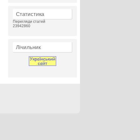
Статистика
Перегляди статей
23942860
Лічильник