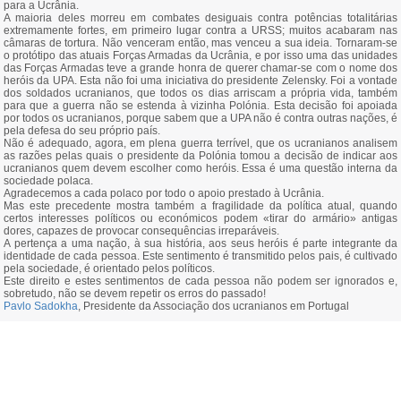
para a Ucrânia.
A maioria deles morreu em combates desiguais contra potências totalitárias
extremamente fortes, em primeiro lugar contra a URSS; muitos acabaram nas
câmaras de tortura. Não venceram então, mas venceu a sua ideia. Tornaram‑se
o protótipo das atuais Forças Armadas da Ucrânia, e por isso uma das unidades
das Forças Armadas teve a grande honra de querer chamar‑se com o nome dos
heróis da UPA. Esta não foi uma iniciativa do presidente Zelensky. Foi a vontade
dos soldados ucranianos, que todos os dias arriscam a própria vida, também
para que a guerra não se estenda à vizinha Polónia. Esta decisão foi apoiada
por todos os ucranianos, porque sabem que a UPA não é contra outras nações, é
pela defesa do seu próprio país.
Não é adequado, agora, em plena guerra terrível, que os ucranianos analisem
as razões pelas quais o presidente da Polónia tomou a decisão de indicar aos
ucranianos quem devem escolher como heróis. Essa é uma questão interna da
sociedade polaca.
Agradecemos a cada polaco por todo o apoio prestado à Ucrânia.
Mas este precedente mostra também a fragilidade da política atual, quando
certos interesses políticos ou económicos podem «tirar do armário» antigas
dores, capazes de provocar consequências irreparáveis.
A pertença a uma nação, à sua história, aos seus heróis é parte integrante da
identidade de cada pessoa. Este sentimento é transmitido pelos pais, é cultivado
pela sociedade, é orientado pelos políticos.
Este direito e estes sentimentos de cada pessoa não podem ser ignorados e,
sobretudo, não se devem repetir os erros do passado!
Pavlo Sadokha
, Presidente da Associação dos ucranianos em Portugal