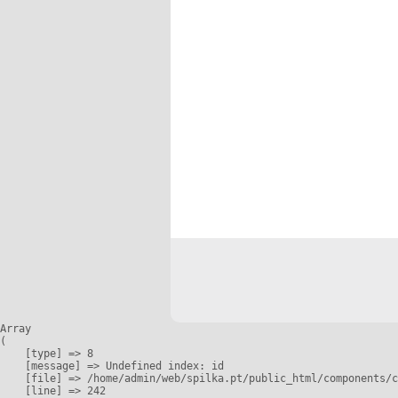
Array

(

    [type] => 8

    [message] => Undefined index: id

    [file] => /home/admin/web/spilka.pt/public_html/components/c
    [line] => 242
