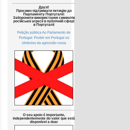
Друзі!
Просимо підтримати петицію до
Парламенту Португалії:
Заборонити використання символів
російської агресії в публічній сфері
в Португалії
Petição pública Ao Parlamento de
Portugal: Proibir em Portugal os
símbolos da agressão russa
O seu apoio é importante,
independentemente do valor que está
disponível a doar