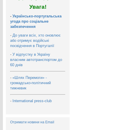
Увага!
-
Українсько-португальська
угода про соціальне
забезпечення
-
До уваги всіх, хто оновлює
або отримує водійські
посвідчення в Португалії
-
У відпустку в Україну
власним автотранспортом до
60 днів
-
«Шлях Перемоги» -
громадсько-політичний
тижневик
-
International press-club
Отримати новини на Email