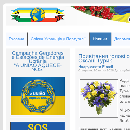
Головна
Спілка Українців у Португалії
Новини
Допомог
Campanha Geradores
Привітання голові
e Estações de Energia
Оксані Турик
Ucrânia
“A UNIÃO AQUECE-
Надрукувати
E-mail
NOS”
Створено: 30 квітня 2026
Дата публі
Рада 
голо
Тури
слов
Благо
Міцно
насна
Літа!.
Здійснення всіх намірів з