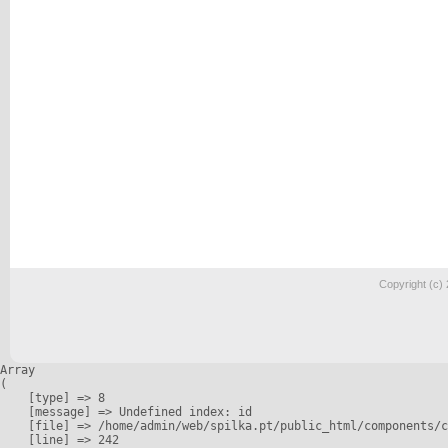
Copyright (c)
Array

(

    [type] => 8

    [message] => Undefined index: id

    [file] => /home/admin/web/spilka.pt/public_html/components/c
    [line] => 242
