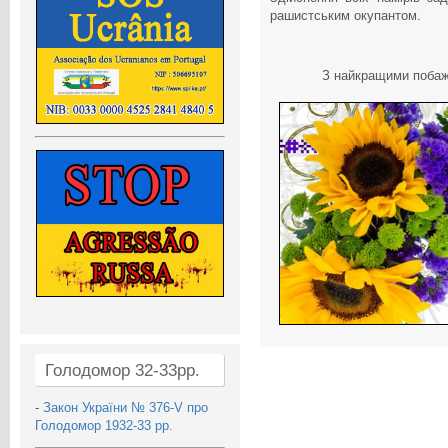
рашистським окупантом.
З найкращими побажа
Голодомор 32-33рр.
-
Закон України № 376-V про
Голодомор 1932-33 рр.