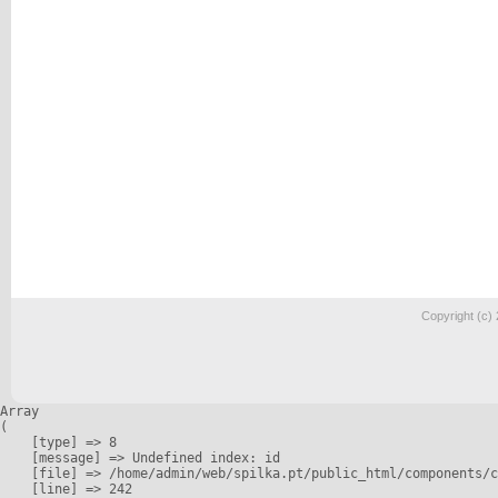
Copyright (c)
Array

(

    [type] => 8

    [message] => Undefined index: id

    [file] => /home/admin/web/spilka.pt/public_html/components/c
    [line] => 242
