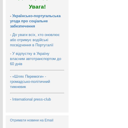
Увага!
-
Українсько-португальська
угода про соціальне
забезпечення
-
До уваги всіх, хто оновлює
або отримує водійські
посвідчення в Португалії
-
У відпустку в Україну
власним автотранспортом до
60 днів
-
«Шлях Перемоги» -
громадсько-політичний
тижневик
-
International press-club
Отримати новини на Email