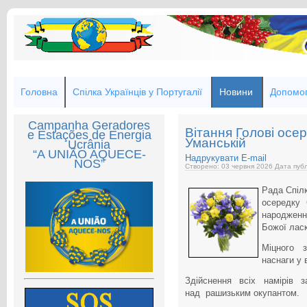
Головна
Спілка Українців у Португалії
Новини
Допомог
Campanha Geradores
Вітання Голові осер
e Estações de Energia
Уманській
Ucrânia
“A UNIÃO AQUECE-
Надрукувати
E-mail
NOS”
Створено: 03 червня 2026
Дата публ
Рада Спілк
осередку
народженн
Божої лас
Міцного з
наснаги у 
Здійснення всіх намірів 
над рашизьким окупантом.