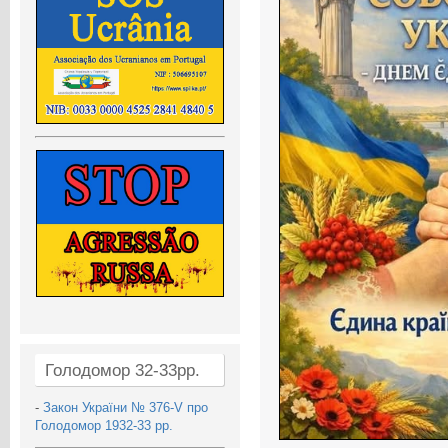
Голодомор 32-33рр.
-
Закон України № 376-V про
Голодомор 1932-33 рр.