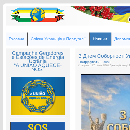
Головна
Спілка Українців у Португалії
Новини
Допомог
Campanha Geradores
З Днем Соборності У
e Estações de Energia
Ucrânia
Надрукувати
E-mail
“A UNIÃO AQUECE-
Створено: 22 січня 2026
Дата публікації
NOS”