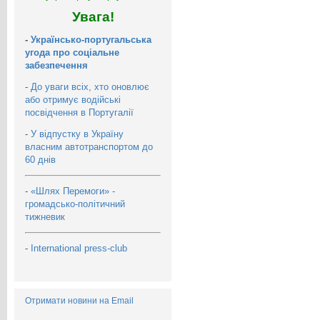
Увага!
-
Українсько-португальська
угода про соціальне
забезпечення
-
До уваги всіх, хто оновлює
або отримує водійські
посвідчення в Португалії
-
У відпустку в Україну
власним автотранспортом до
60 днів
-
«Шлях Перемоги» -
громадсько-політичний
тижневик
-
International press-club
Отримати новини на Email