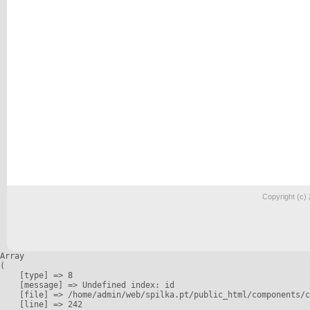
Copyright (c)
Array

(

    [type] => 8

    [message] => Undefined index: id

    [file] => /home/admin/web/spilka.pt/public_html/components/c
    [line] => 242
