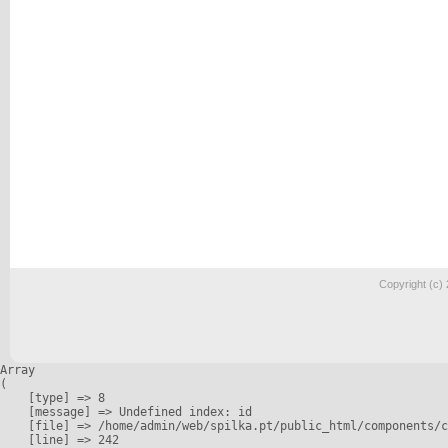
Copyright (c)
Array

(

    [type] => 8

    [message] => Undefined index: id

    [file] => /home/admin/web/spilka.pt/public_html/components/c
    [line] => 242
