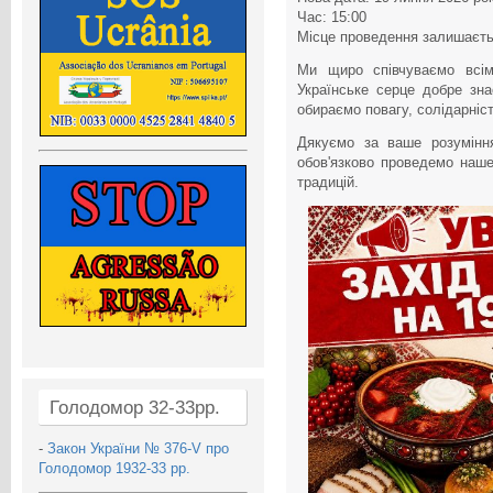
Час: 15:00
Місце проведення залишаєтьс
Ми щиро співчуваємо всім,
Українське серце добре зна
обираємо повагу, солідарніст
Дякуємо за ваше розумінн
обов'язково проведемо наше
традицій.
Голодомор 32-33рр.
-
Закон України № 376-V про
Голодомор 1932-33 рр.