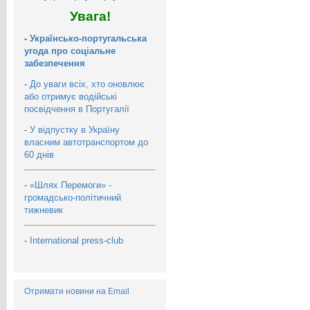
Увага!
-
Українсько-португальська
угода про соціальне
забезпечення
-
До уваги всіх, хто оновлює
або отримує водійські
посвідчення в Португалії
-
У відпустку в Україну
власним автотранспортом до
60 днів
-
«Шлях Перемоги» -
громадсько-політичний
тижневик
-
International press-club
Отримати новини на Email