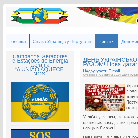
Головна
Спілка Українців у Португалії
Новини
Допомог
Campanha Geradores
ДЕНЬ УКРАЇНСЬК
e Estações de Energia
РАЗОМ! Нова дата: 
Ucrânia
“A UNIÃO AQUECE-
Надрукувати
E-mail
NOS”
Створено: 03 липня 2026
Дата публі
Україн
людсь
тому 
Порту
за же
У зв'язку з цим, а також 
святкових заходів, ми прий
борщу в Лісабоні.
Нова дата: 19 липня 2026 ро