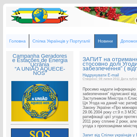
Головна
Спілка Українців у Португалії
Новини
Допомог
Campanha Geradores
ЗАПИТ на отримання
e Estações de Energia
стосовно долі Угод
Ucrânia
забезпечення” ( відп
“A UNIÃO AQUECE-
NOS”
Надрукувати
E-mail
Створено: 08 липня 2011
Дата публі
Просимо надати інформацію 
забезпечення” підписаної від
Заступником Міністра п.Єли
Ця Угода на даний час ратиф
Закону України «Про міжнаро
29.06.2004 року ст.9 п.3 МЗ
ратифікації цієї угоди протяг
2011 року сплине 2 роки, ал
угода з пропозиціями міністе
Запит від Спілки українців у