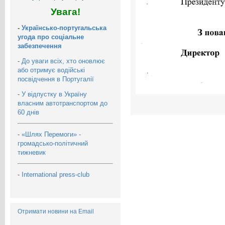
Увага!
-
Українсько-португальська
угода про соціальне
забезпечення
-
До уваги всіх, хто оновлює
або отримує водійські
посвідчення в Португалії
-
У відпустку в Україну
власним автотранспортом до
60 днів
-
«Шлях Перемоги» -
громадсько-політичний
тижневик
-
International press-club
Отримати новини на Email