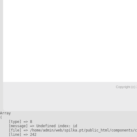
Copyright (c)
Array

(

    [type] => 8

    [message] => Undefined index: id

    [file] => /home/admin/web/spilka.pt/public_html/components/c
    [line] => 242
