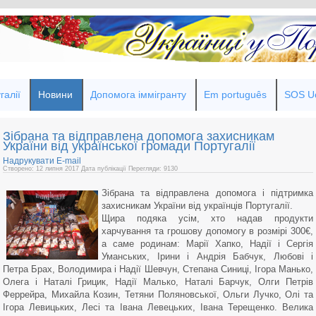
галії
Новини
Допомога іммігранту
Em português
SOS Uc
Зібрана та відправлена допомога захисникам
України від української громади Португалії
Надрукувати
E-mail
Створено: 12 липня 2017
Дата публікації
Перегляди: 9130
Зібрана та відправлена допомога і підтримка
захисникам України від українців Португалії.
Щира подяка усім, хто надав продукти
харчування та грошову допомогу в розмірі 300€,
а саме родинам: Марії Хапко, Надії і Сергія
Уманських, Ірини і Андрія Бабчук, Любові і
Петра Брах, Володимира і Надії Шевчун, Степана Синиці, Ігора Манько,
Олега і Наталі Грицик, Надії Малько, Наталі Барчук, Олги Петрів
Феррейра, Михайла Козин, Тетяни Поляновської, Ольги Лучко, Олі та
Ігора Левицьких, Лесі та Івана Левецьких, Івана Терещенко. Велика