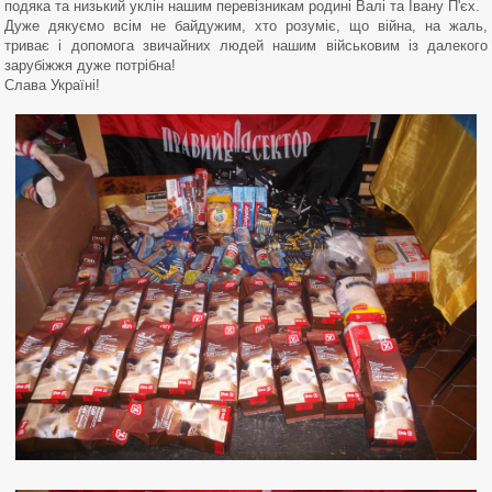
подяка та низький уклін нашим перевізникам родині Валі та Івану П'єх.
Дуже дякуємо всім не байдужим, хто розуміє, що війна, на жаль,
триває і допомога звичайних людей нашим військовим із далекого
зарубіжжя дуже потрібна!
Слава Україні!