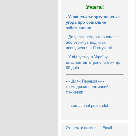
Увага!
-
Українсько-португальська
угода про соціальне
забезпечення
-
До уваги всіх, хто оновлює
або отримує водійські
посвідчення в Португалії
-
У відпустку в Україну
власним автотранспортом до
60 днів
-
«Шлях Перемоги» -
громадсько-політичний
тижневик
-
International press-club
Отримати новини на Email