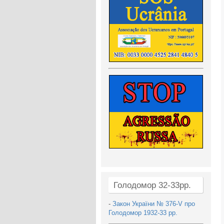
Голодомор 32-33рр.
-
Закон України № 376-V про
Голодомор 1932-33 рр.