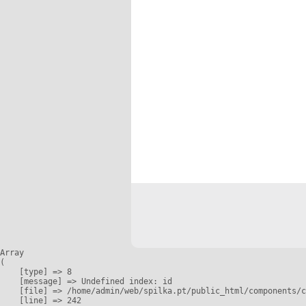
Array

(

    [type] => 8

    [message] => Undefined index: id

    [file] => /home/admin/web/spilka.pt/public_html/components/c
    [line] => 242
