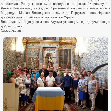
автомобіля. Решту коштів було переданно ветеранам "Кривбасу " -
Денису Золотарьову та Андрію Єрьоменкоу, які разом з волонтером з
Мадриду - Марією Вертицькою прибули до Португалії, щоб відвезти
допомогу для потреб наших захисників в Україні.
Висловлюємо подяку всім небайдужим українцям, що долучилися до
доброї справи.
Слава Україні!