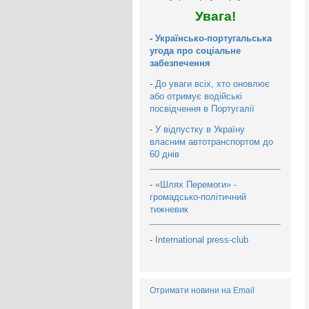
Увага!
-
Українсько-португальська
угода про соціальне
забезпечення
-
До уваги всіх, хто оновлює
або отримує водійські
посвідчення в Португалії
-
У відпустку в Україну
власним автотранспортом до
60 днів
-
«Шлях Перемоги» -
громадсько-політичний
тижневик
-
International press-club
Отримати новини на Email