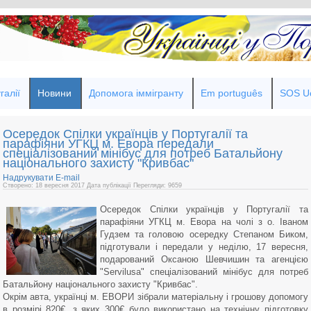
галії
Новини
Допомога іммігранту
Em português
SOS Uc
Осередок Спілки українців у Португалії та
парафіяни УГКЦ м. Евора передали
спеціалізований мінібус для потреб Батальйону
національного захисту "Кривбас"
Надрукувати
E-mail
Створено: 18 вересня 2017
Дата публікації
Перегляди: 9659
Осередок Спілки українців у Португалії та
парафіяни УГКЦ м. Евора на чолі з о. Іваном
Гудзем та головою осередку Степаном Биком,
підготували і передали у неділю, 17 вересня,
подарований Оксаною Шевчишин та агенцією
"Servilusa" спеціалізований мінібус для потреб
Батальйону національного захисту "Кривбас".
Окрім авта, українці м. ЕВОРИ зібрали матеріальну і грошову допомогу
в розмірі 820€, з яких 300€ було використано на технічну підготовку