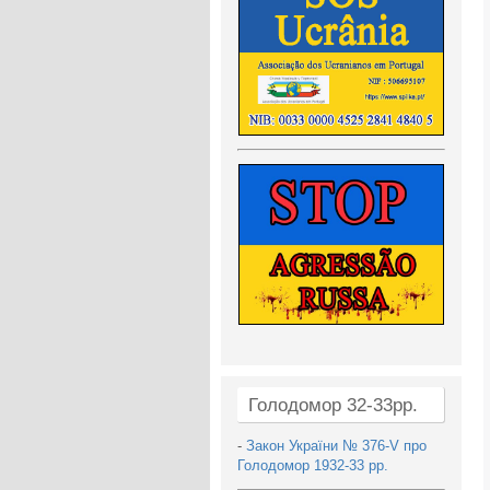
Голодомор 32-33рр.
-
Закон України № 376-V про
Голодомор 1932-33 рр.