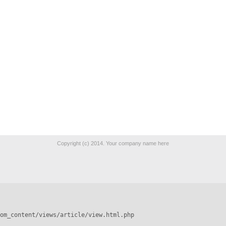
Copyright (c) 2014. Your company name here
om_content/views/article/view.html.php
