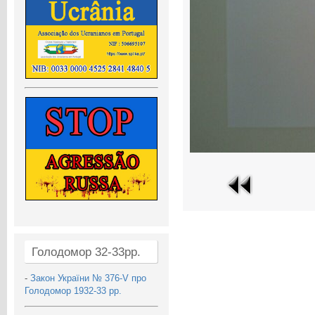
Голодомор 32-33рр.
-
Закон України № 376-V про
Голодомор 1932-33 рр.