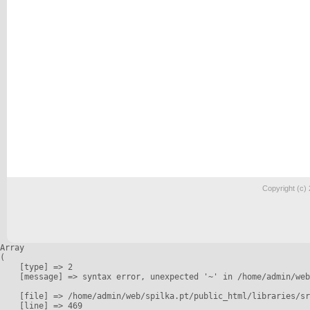
Copyright (c)
Array

(

    [type] => 2

    [message] => syntax error, unexpected '~' in /home/admin/web
    [file] => /home/admin/web/spilka.pt/public_html/libraries/sr
    [line] => 469
