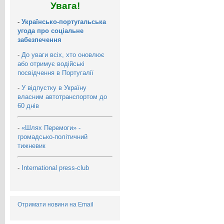
Увага!
-
Українсько-португальська
угода про соціальне
забезпечення
-
До уваги всіх, хто оновлює
або отримує водійські
посвідчення в Португалії
-
У відпустку в Україну
власним автотранспортом до
60 днів
-
«Шлях Перемоги» -
громадсько-політичний
тижневик
-
International press-club
Отримати новини на Email