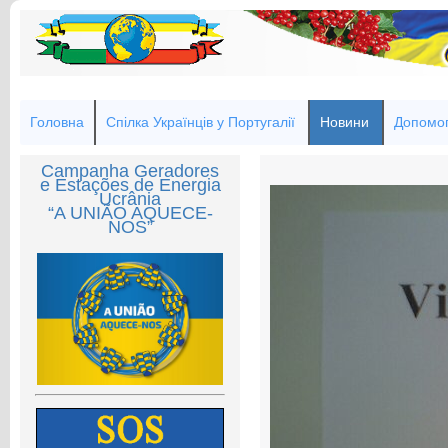
Головна
Спілка Українців у Португалії
Новини
Допомог
Campanha Geradores
e Estações de Energia
Ucrânia
“A UNIÃO AQUECE-
NOS”