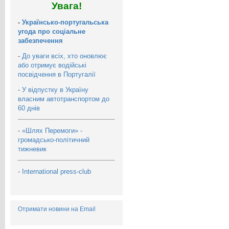
Увага!
-
Українсько-португальська
угода про соціальне
забезпечення
-
До уваги всіх, хто оновлює
або отримує водійські
посвідчення в Португалії
-
У відпустку в Україну
власним автотранспортом до
60 днів
-
«Шлях Перемоги» -
громадсько-політичний
тижневик
-
International press-club
Отримати новини на Email