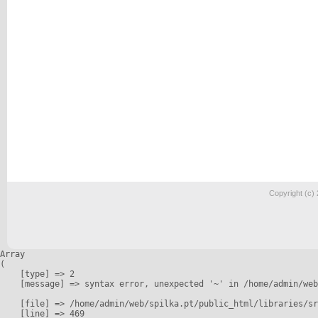
Copyright (c)
Array

(

    [type] => 2

    [message] => syntax error, unexpected '~' in /home/admin/web
    [file] => /home/admin/web/spilka.pt/public_html/libraries/sr
    [line] => 469
