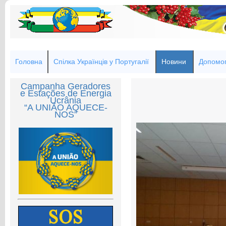
Головна
Спілка Українців у Португалії
Новини
Допомог
Campanha Geradores
e Estações de Energia
Ucrânia
“A UNIÃO AQUECE-
NOS”