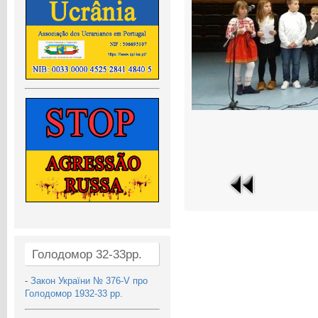
Голодомор 32-33рр.
-
Закон України № 376-V про
Голодомор 1932-33 рр.