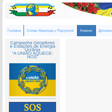
Головна
Спілка Українців у Португалії
Новини
Допомог
Campanha Geradores
e Estações de Energia
Ucrânia
“A UNIÃO AQUECE-
NOS”