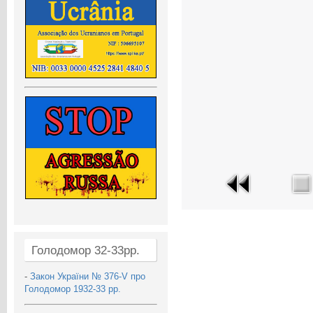
Голодомор 32-33рр.
-
Закон України № 376-V про
Голодомор 1932-33 рр.