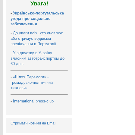
Увага!
-
Українсько-португальська
угода про соціальне
забезпечення
-
До уваги всіх, хто оновлює
або отримує водійські
посвідчення в Португалії
-
У відпустку в Україну
власним автотранспортом до
60 днів
-
«Шлях Перемоги» -
громадсько-політичний
тижневик
-
International press-club
Отримати новини на Email