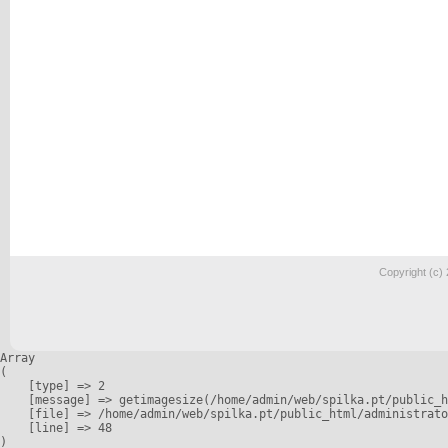
Copyright (c)
Array

(

    [type] => 2

    [message] => getimagesize(/home/admin/web/spilka.pt/public_h
    [file] => /home/admin/web/spilka.pt/public_html/administrato
    [line] => 48
