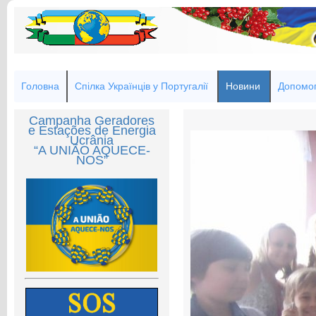
Головна
Спілка Українців у Португалії
Новини
Допомог
Campanha Geradores
e Estações de Energia
Ucrânia
“A UNIÃO AQUECE-
NOS”