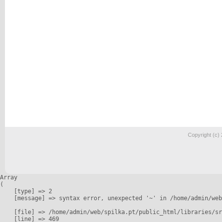
Copyright (c)
Array

(

    [type] => 2

    [message] => syntax error, unexpected '~' in /home/admin/web
    [file] => /home/admin/web/spilka.pt/public_html/libraries/sr
    [line] => 469
