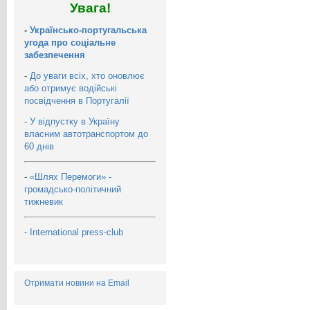
Увага!
-
Українсько-португальська
угода про соціальне
забезпечення
-
До уваги всіх, хто оновлює
або отримує водійські
посвідчення в Португалії
-
У відпустку в Україну
власним автотранспортом до
60 днів
-
«Шлях Перемоги» -
громадсько-політичний
тижневик
-
International press-club
Отримати новини на Email