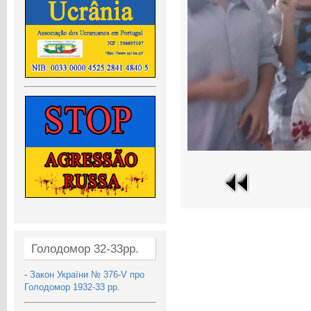
Голодомор 32-33рр.
-
Закон України № 376-V про
Голодомор 1932-33 рр.