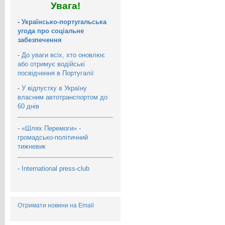
Увага!
-
Українсько-португальська
угода про соціальне
забезпечення
-
До уваги всіх, хто оновлює
або отримує водійські
посвідчення в Португалії
-
У відпустку в Україну
власним автотранспортом до
60 днів
-
«Шлях Перемоги» -
громадсько-політичний
тижневик
-
International press-club
Отримати новини на Email