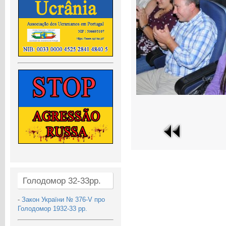
Голодомор 32-33рр.
-
Закон України № 376-V про
Голодомор 1932-33 рр.