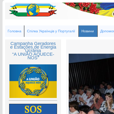
Головна
Спілка Українців у Португалії
Новини
Допомог
Campanha Geradores
e Estações de Energia
Ucrânia
“A UNIÃO AQUECE-
NOS”