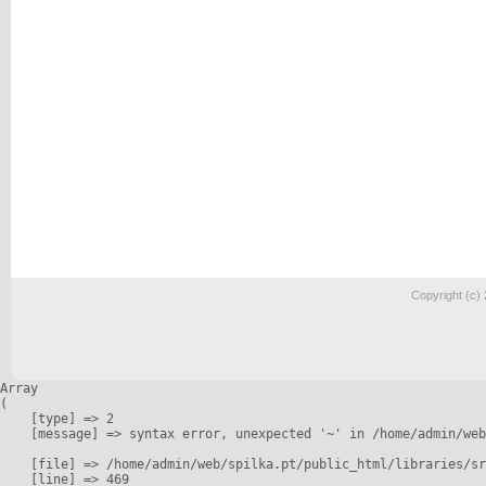
Copyright (c)
Array

(

    [type] => 2

    [message] => syntax error, unexpected '~' in /home/admin/web
    [file] => /home/admin/web/spilka.pt/public_html/libraries/sr
    [line] => 469
