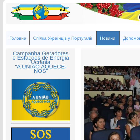
Головна
Спілка Українців у Португалії
Новини
Допомог
Campanha Geradores
e Estações de Energia
Ucrânia
“A UNIÃO AQUECE-
NOS”