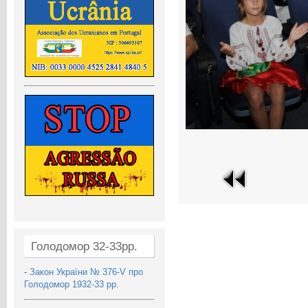
Голодомор 32-33рр.
-
Закон України № 376-V про
Голодомор 1932-33 рр.