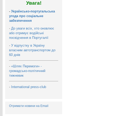
Увага!
-
Українсько-португальська
угода про соціальне
забезпечення
-
До уваги всіх, хто оновлює
або отримує водійські
посвідчення в Португалії
-
У відпустку в Україну
власним автотранспортом до
60 днів
-
«Шлях Перемоги» -
громадсько-політичний
тижневик
-
International press-club
Отримати новини на Email