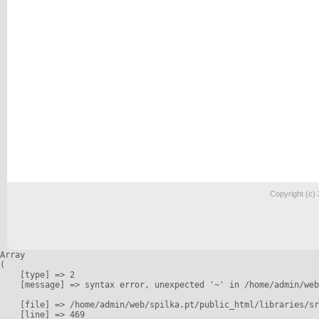
Copyright (c)
Array

(

    [type] => 2

    [message] => syntax error, unexpected '~' in /home/admin/web
    [file] => /home/admin/web/spilka.pt/public_html/libraries/sr
    [line] => 469
