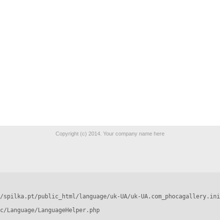
Copyright (c) 2014. Your company name here
/spilka.pt/public_html/language/uk-UA/uk-UA.com_phocagallery.ini
c/Language/LanguageHelper.php
