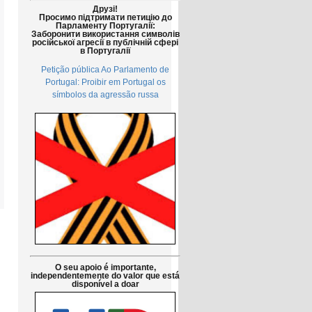
Друзі!
Просимо підтримати петицію до
Парламенту Португалії:
Заборонити використання символів
російської агресії в публічній сфері
в Португалії
Petição pública Ao Parlamento de
Portugal: Proibir em Portugal os
símbolos da agressão russa
O seu apoio é importante,
independentemente do valor que está
disponível a doar