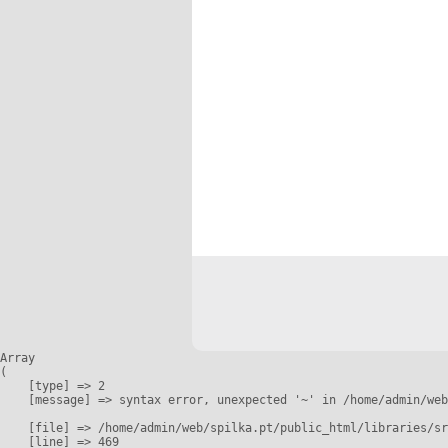
Array

(

    [type] => 2

    [message] => syntax error, unexpected '~' in /home/admin/web
    [file] => /home/admin/web/spilka.pt/public_html/libraries/sr
    [line] => 469
