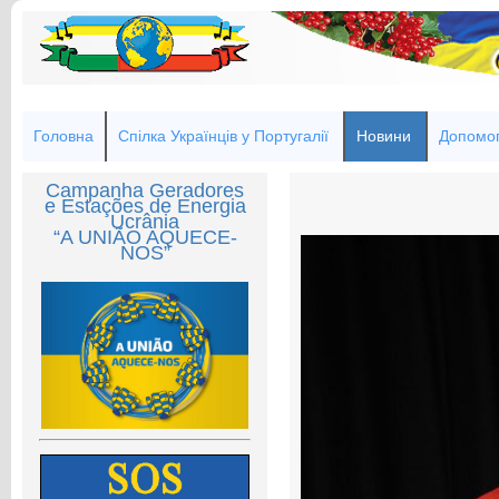
Головна
Спілка Українців у Португалії
Новини
Допомог
Campanha Geradores
e Estações de Energia
Ucrânia
“A UNIÃO AQUECE-
NOS”