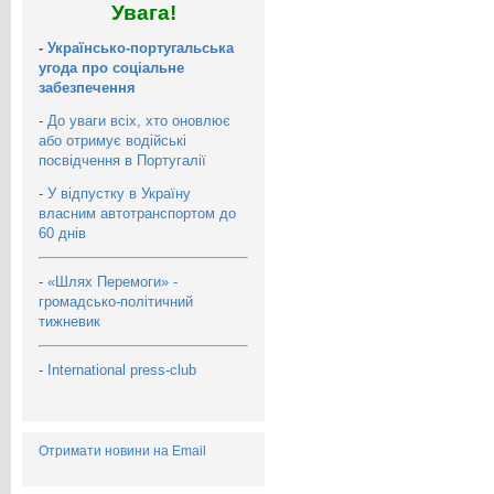
Увага!
-
Українсько-португальська
угода про соціальне
забезпечення
-
До уваги всіх, хто оновлює
або отримує водійські
посвідчення в Португалії
-
У відпустку в Україну
власним автотранспортом до
60 днів
-
«Шлях Перемоги» -
громадсько-політичний
тижневик
-
International press-club
Отримати новини на Email