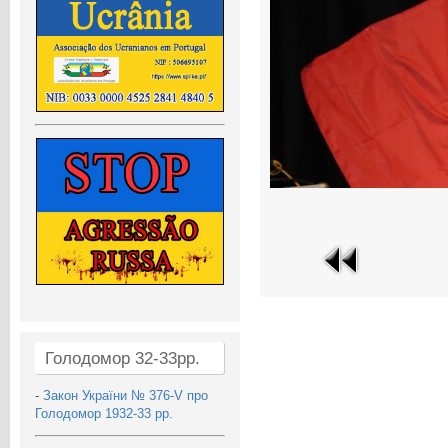
Голодомор 32-33рр.
-
Закон України № 376-V про
Голодомор 1932-33 рр.