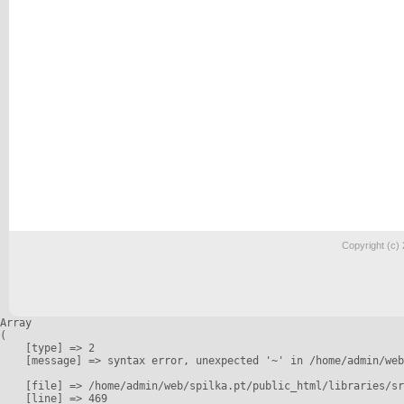
Copyright (c)
Array

(

    [type] => 2

    [message] => syntax error, unexpected '~' in /home/admin/web
    [file] => /home/admin/web/spilka.pt/public_html/libraries/sr
    [line] => 469
