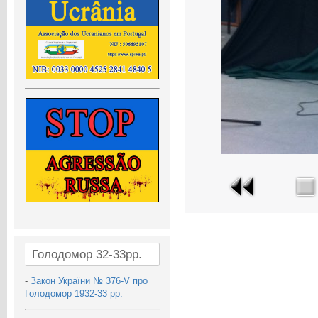
Голодомор 32-33рр.
-
Закон України № 376-V про
Голодомор 1932-33 рр.