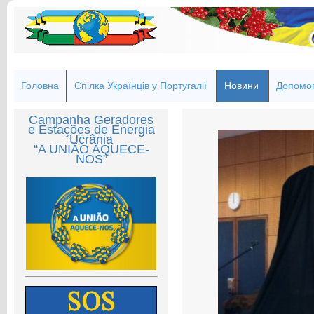
Головна
Спілка Українців у Португалії
Новини
Допомог
Campanha Geradores
e Estações de Energia
Ucrânia
“A UNIÃO AQUECE-
NOS”