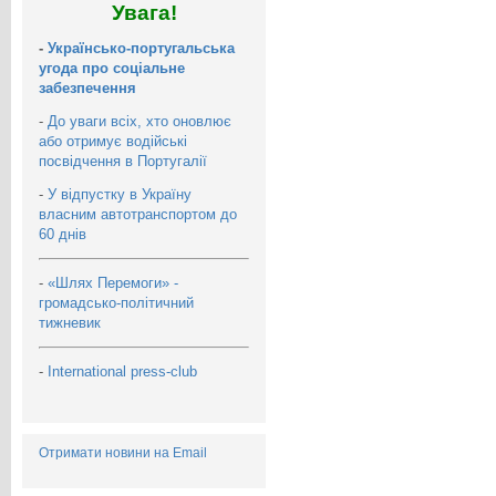
Увага!
-
Українсько-португальська
угода про соціальне
забезпечення
-
До уваги всіх, хто оновлює
або отримує водійські
посвідчення в Португалії
-
У відпустку в Україну
власним автотранспортом до
60 днів
-
«Шлях Перемоги» -
громадсько-політичний
тижневик
-
International press-club
Отримати новини на Email