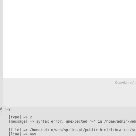
Copyright (c)
Array

(

    [type] => 2

    [message] => syntax error, unexpected '~' in /home/admin/web
    [file] => /home/admin/web/spilka.pt/public_html/libraries/sr
    [line] => 469
