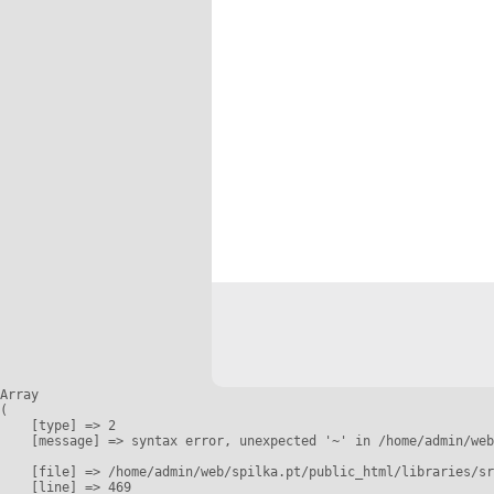
Array

(

    [type] => 2

    [message] => syntax error, unexpected '~' in /home/admin/web
    [file] => /home/admin/web/spilka.pt/public_html/libraries/sr
    [line] => 469
