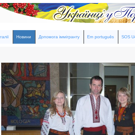
галії
Новини
Допомога іммігранту
Em português
SOS Uc