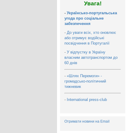
Увага!
-
Українсько-португальська
угода про соціальне
забезпечення
-
До уваги всіх, хто оновлює
або отримує водійські
посвідчення в Португалії
-
У відпустку в Україну
власним автотранспортом до
60 днів
-
«Шлях Перемоги» -
громадсько-політичний
тижневик
-
International press-club
Отримати новини на Email