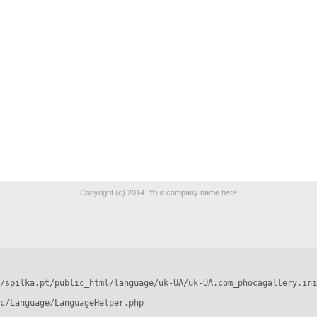
Copyright (c) 2014. Your company name here
/spilka.pt/public_html/language/uk-UA/uk-UA.com_phocagallery.ini
c/Language/LanguageHelper.php
