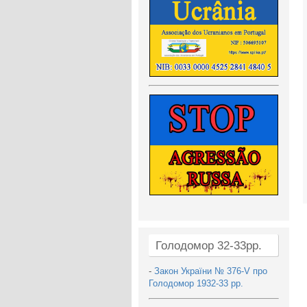
Голодомор 32-33рр.
-
Закон України № 376-V про
Голодомор 1932-33 рр.