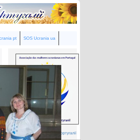
rania pt
SOS Ucrania ua
Товариство українок у Португалії