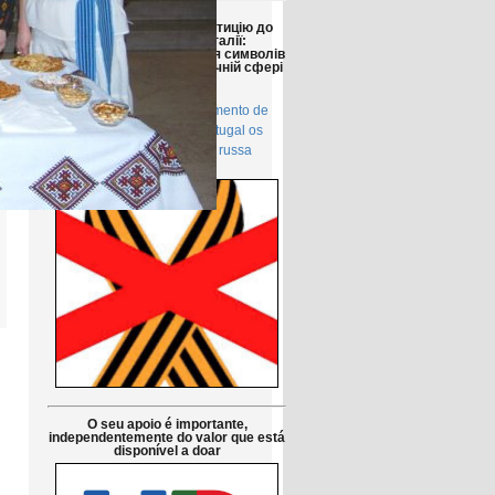
Друзі!
Просимо підтримати петицію до
Парламенту Португалії:
Заборонити використання символів
російської агресії в публічній сфері
в Португалії
Petição pública Ao Parlamento de
Portugal: Proibir em Portugal os
símbolos da agressão russa
O seu apoio é importante,
independentemente do valor que está
disponível a doar