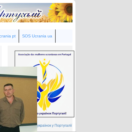
rania pt
SOS Ucrania ua
Товариство українок у Португалії