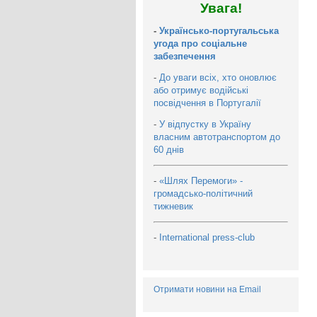
Увага!
-
Українсько-португальська
угода про соціальне
забезпечення
-
До уваги всіх, хто оновлює
або отримує водійські
посвідчення в Португалії
-
У відпустку в Україну
власним автотранспортом до
60 днів
-
«Шлях Перемоги» -
громадсько-політичний
тижневик
-
International press-club
Отримати новини на Email