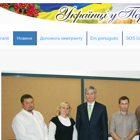
галії
Новини
Допомога іммігранту
Em português
SOS Uc