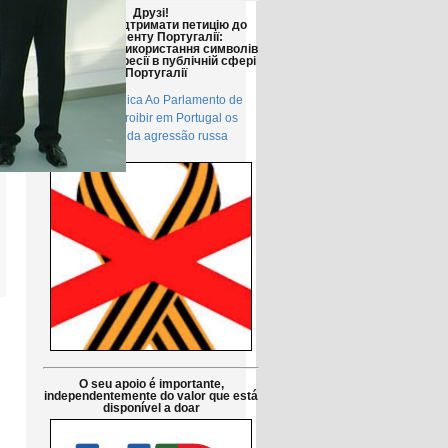
Друзі!
Просимо підтримати петицію до
Парламенту Португалії:
Заборонити використання символів
російської агресії в публічній сфері
в Португалії
Petição pública Ao Parlamento de
Portugal: Proibir em Portugal os
símbolos da agressão russa
O seu apoio é importante,
independentemente do valor que está
disponível a doar