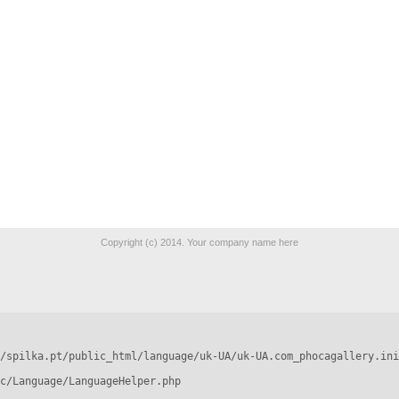
Copyright (c) 2014. Your company name here
/spilka.pt/public_html/language/uk-UA/uk-UA.com_phocagallery.ini
c/Language/LanguageHelper.php
