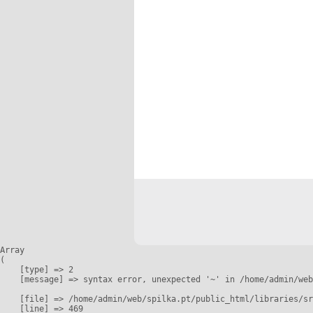
Array

(

    [type] => 2

    [message] => syntax error, unexpected '~' in /home/admin/web
    [file] => /home/admin/web/spilka.pt/public_html/libraries/sr
    [line] => 469
