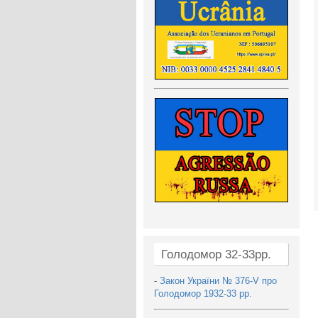
Голодомор 32-33рр.
-
Закон України № 376-V про
Голодомор 1932-33 рр.