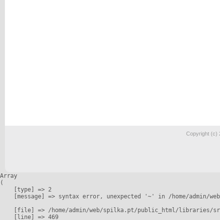
Copyright (c)
Array

(

    [type] => 2

    [message] => syntax error, unexpected '~' in /home/admin/web
    [file] => /home/admin/web/spilka.pt/public_html/libraries/sr
    [line] => 469
