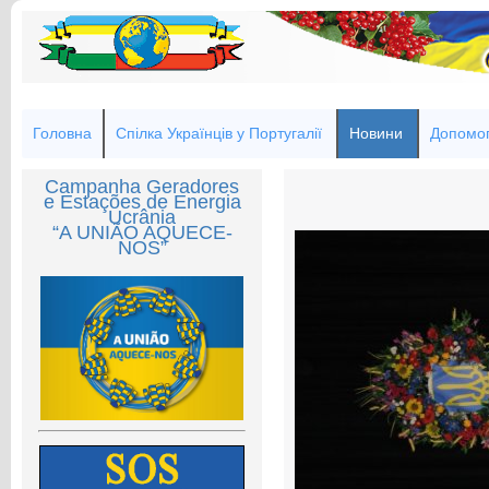
Головна
Спілка Українців у Португалії
Новини
Допомог
Campanha Geradores
e Estações de Energia
Ucrânia
“A UNIÃO AQUECE-
NOS”