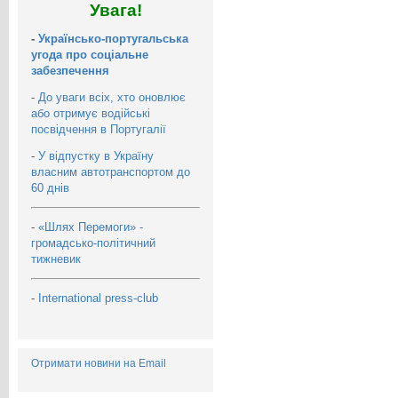
Увага!
-
Українсько-португальська
угода про соціальне
забезпечення
-
До уваги всіх, хто оновлює
або отримує водійські
посвідчення в Португалії
-
У відпустку в Україну
власним автотранспортом до
60 днів
-
«Шлях Перемоги» -
громадсько-політичний
тижневик
-
International press-club
Отримати новини на Email