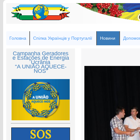
Головна
Спілка Українців у Португалії
Новини
Допомог
Campanha Geradores
e Estações de Energia
Ucrânia
“A UNIÃO AQUECE-
NOS”