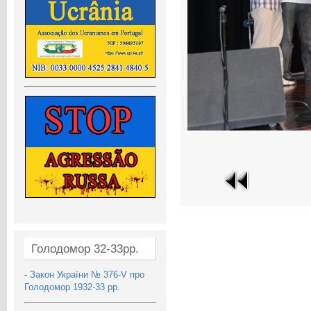
Голодомор 32-33рр.
-
Закон України № 376-V про
Голодомор 1932-33 рр.