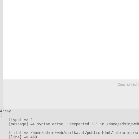
Copyright (c)
Array

(

    [type] => 2

    [message] => syntax error, unexpected '~' in /home/admin/web
    [file] => /home/admin/web/spilka.pt/public_html/libraries/sr
    [line] => 469
