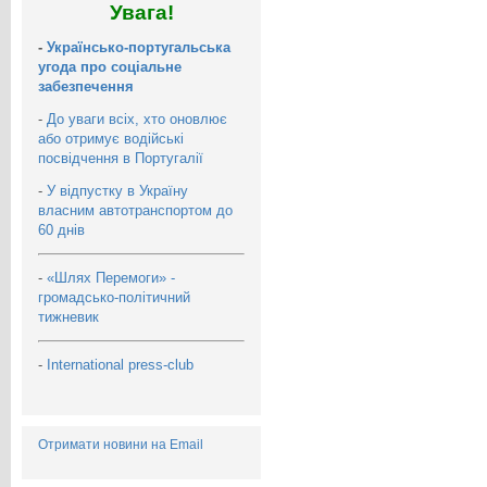
Увага!
-
Українсько-португальська
угода про соціальне
забезпечення
-
До уваги всіх, хто оновлює
або отримує водійські
посвідчення в Португалії
-
У відпустку в Україну
власним автотранспортом до
60 днів
-
«Шлях Перемоги» -
громадсько-політичний
тижневик
-
International press-club
Отримати новини на Email