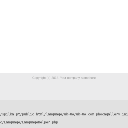
Copyright (c) 2014. Your company name here
/spilka.pt/public_html/language/uk-UA/uk-UA.com_phocagallery.ini
c/Language/LanguageHelper.php
