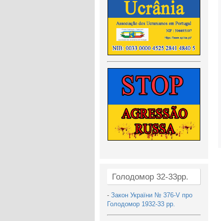
Голодомор 32-33рр.
-
Закон України № 376-V про
Голодомор 1932-33 рр.