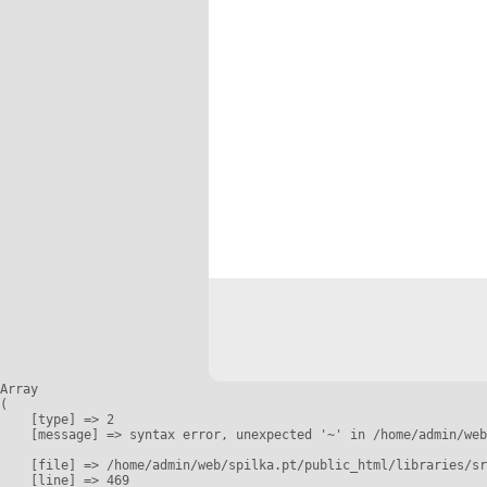
Array

(

    [type] => 2

    [message] => syntax error, unexpected '~' in /home/admin/web
    [file] => /home/admin/web/spilka.pt/public_html/libraries/sr
    [line] => 469
