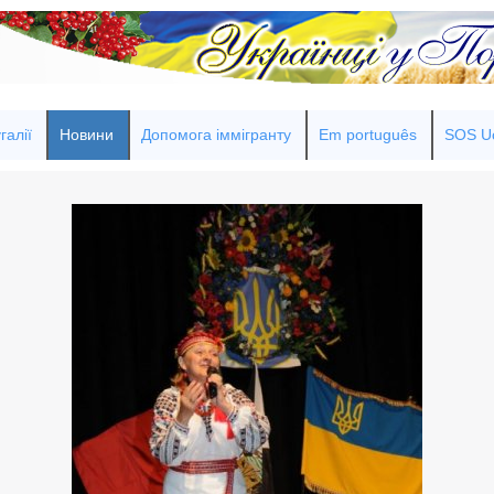
галії
Новини
Допомога іммігранту
Em português
SOS Uc