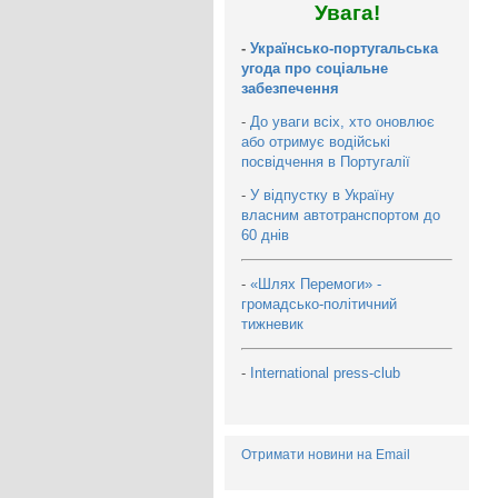
Увага!
-
Українсько-португальська
угода про соціальне
забезпечення
-
До уваги всіх, хто оновлює
або отримує водійські
посвідчення в Португалії
-
У відпустку в Україну
власним автотранспортом до
60 днів
-
«Шлях Перемоги» -
громадсько-політичний
тижневик
-
International press-club
Отримати новини на Email