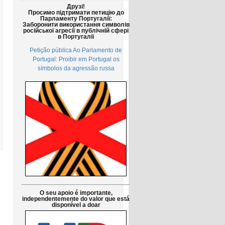
Друзі!
Просимо підтримати петицію до
Парламенту Португалії:
Заборонити використання символів
російської агресії в публічній сфері
в Португалії
Petição pública Ao Parlamento de
Portugal: Proibir em Portugal os
símbolos da agressão russa
O seu apoio é importante,
independentemente do valor que está
disponível a doar