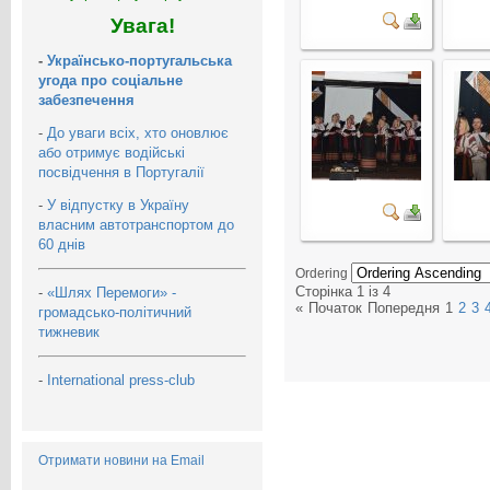
Увага!
-
Українсько-португальська
угода про соціальне
забезпечення
-
До уваги всіх, хто оновлює
або отримує водійські
посвідчення в Португалії
-
У відпустку в Україну
власним автотранспортом до
60 днів
Ordering
Сторінка 1 із 4
-
«Шлях Перемоги» -
«
Початок
Попередня
1
2
3
громадсько-політичний
тижневик
-
International press-club
Отримати новини на Email