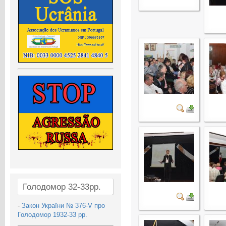
Голодомор 32-33рр.
-
Закон України № 376-V про
Голодомор 1932-33 рр.