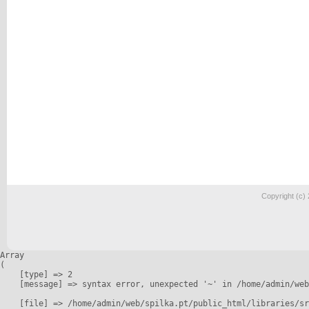
Copyright (c)
Array

(

    [type] => 2

    [message] => syntax error, unexpected '~' in /home/admin/web
    [file] => /home/admin/web/spilka.pt/public_html/libraries/sr