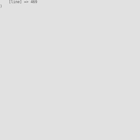
    [line] => 469
