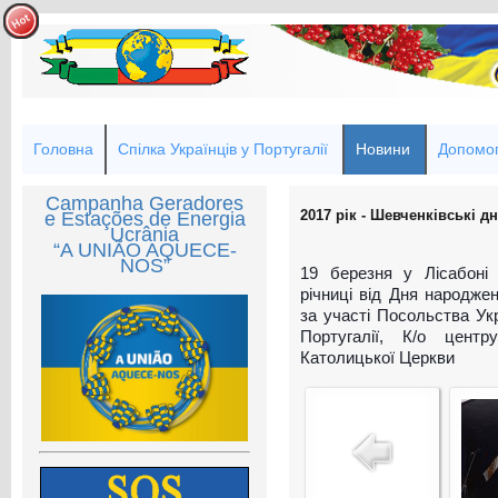
Головна
Спілка Українців у Португалії
Новини
Допомог
Campanha Geradores
2017 рік - Шевченківські дн
e Estações de Energia
Ucrânia
“A UNIÃO AQUECE-
NOS”
19 березня у Лісабоні
річниці від Дня народжен
за участі Посольства Укр
Португалії, К/о центр
Католицької Церкви