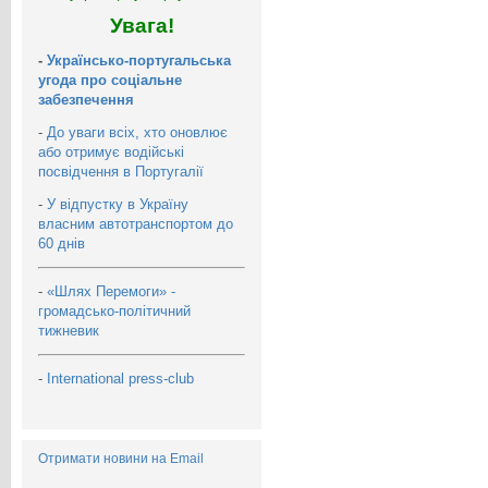
Увага!
-
Українсько-португальська
угода про соціальне
забезпечення
-
До уваги всіх, хто оновлює
або отримує водійські
посвідчення в Португалії
-
У відпустку в Україну
власним автотранспортом до
60 днів
-
«Шлях Перемоги» -
громадсько-політичний
тижневик
-
International press-club
Отримати новини на Email