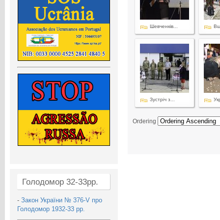
Шевченків...
Вш
Зустріч з...
Укр
Ordering
Голодомор 32-33рр.
-
Закон України № 376-V про
Голодомор 1932-33 рр.