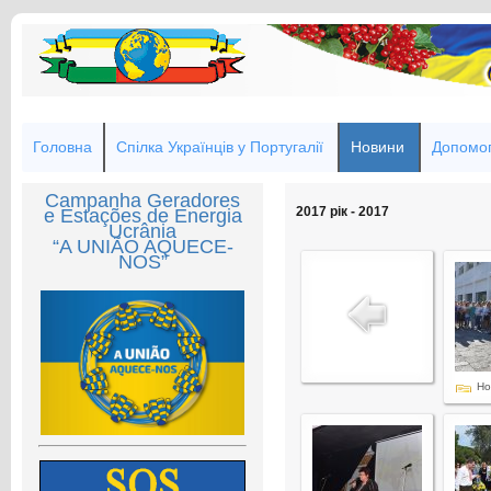
Головна
Спілка Українців у Португалії
Новини
Допомог
Campanha Geradores
2017 рік - 2017
e Estações de Energia
Ucrânia
“A UNIÃO AQUECE-
NOS”
Но