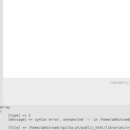
Copyright (c)
Array

(

    [type] => 2

    [message] => syntax error, unexpected '~' in /home/admin/web
    [file] => /home/admin/web/spilka.pt/public_html/libraries/sr