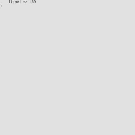
    [line] => 469
