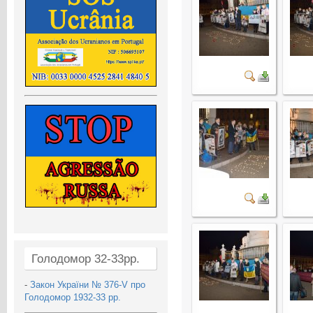
Голодомор 32-33рр.
-
Закон України № 376-V про
Голодомор 1932-33 рр.