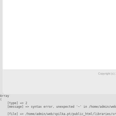
Copyright (c)
Array

(

    [type] => 2

    [message] => syntax error, unexpected '~' in /home/admin/web
    [file] => /home/admin/web/spilka.pt/public_html/libraries/sr