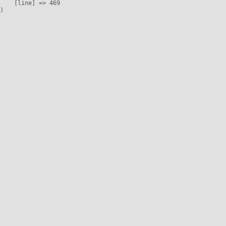
    [line] => 469
