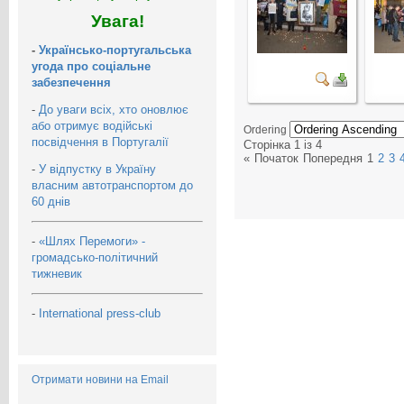
Увага!
-
Українсько-португальська
угода про соціальне
забезпечення
-
До уваги всіх, хто оновлює
або отримує водійські
Ordering
посвідчення в Португалії
Сторінка 1 із 4
«
Початок
Попередня
1
2
3
-
У відпустку в Україну
власним автотранспортом до
60 днів
-
«Шлях Перемоги» -
громадсько-політичний
тижневик
-
International press-club
Отримати новини на Email