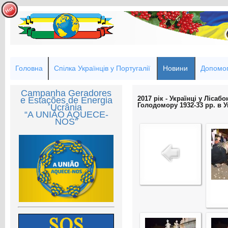
Головна
Спілка Українців у Португалії
Новини
Допомог
Campanha Geradores
2017 рік - Українці у Ліса
e Estações de Energia
Голодомору 1932-33 рр. в У
Ucrânia
“A UNIÃO AQUECE-
NOS”